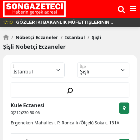
16:37
BALIKESİR'DE YOLCU OTOBÜSÜ DEVRİLDİ! 3 ÖLÜ 30
YARALI VAR!
/
Nöbetçi Eczaneler
/
İstanbul
/
Şişli
Şişli Nöbetçi Eczaneler
İl
İlçe
Kule Eczanesi
0(212)230-50-06
Ergenekon Mahallesi, P. Roncalli (Ölçek) Sokak, 131A