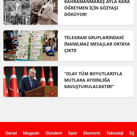
KAHRAMANMARAŞ AYLA KARA
ÖĞRETMEN İÇİN GÖZYAŞI
DÖKÜYOR!
TELEGRAM GRUPLARINDAKİ
İNANILMAZ MESAJLAR ORTAYA
ÇIKTI!
“OLAY TÜM BOYUTLARIYLA
MUTLAKA AYDINLIĞA
KAVUŞTURULACAKTIR!”
Genel
Magazin
Gündem
Spor
Ekonomi
Teknoloji
Eğl