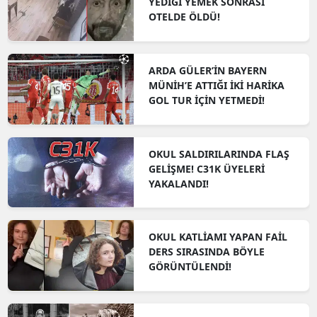
YEDİĞİ YEMEK SONRASI
OTELDE ÖLDÜ!
ARDA GÜLER’İN BAYERN
MÜNİH’E ATTIĞI İKİ HARİKA
GOL TUR İÇİN YETMEDİ!
OKUL SALDIRILARINDA FLAŞ
GELİŞME! C31K ÜYELERİ
YAKALANDI!
OKUL KATLİAMI YAPAN FAİL
DERS SIRASINDA BÖYLE
GÖRÜNTÜLENDİ!