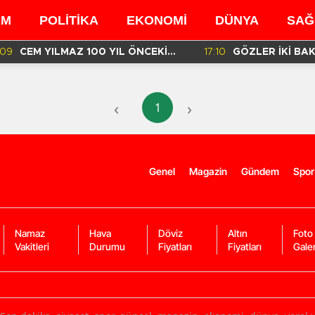
EM
POLİTİKA
EKONOMİ
DÜNYA
SAĞ
:09
CEM YILMAZ 100 YIL ÖNCEKİ
17:10
GÖZLER İKİ BA
BENZER GÖRÜNTÜSÜ İÇİN NE
MÜFETTİŞLERİN
DEDİ?
RAPORDA!
‹
›
1
Genel
Magazin
Gündem
Spor
Namaz
Hava
Döviz
Altın
Foto
Vakitleri
Durumu
Fiyatları
Fiyatları
Galer