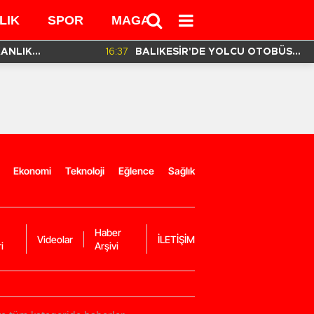
LIK
SPOR
MAGAZİN
MEDYA
KANLIK
16:37
BALIKESİR'DE YOLCU OTOBÜSÜ
İN HAZIRLADIĞI
DEVRİLDİ! 3 ÖLÜ 30 YARALI VAR!
Ekonomi
Teknoloji
Eğlence
Sağlık
Haber
Videolar
İLETİŞİM
i
Arşivi