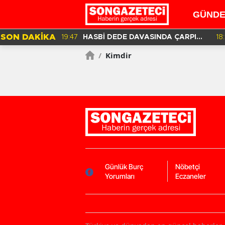
GÜND
SON DAKİKA
19:47
HASBİ DEDE DAVASINDA ÇARPICI
18
DETAYLAR İLE DİJİTAL İZLER!
/
Kimdir
Günlük Burç
Nöbetçi
Yorumları
Eczaneler