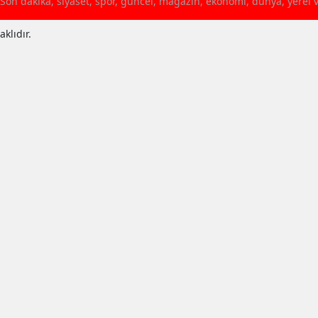
Son dakika, siyaset, spor, güncel, magazin, ekonomi, dünya, yerel 
klıdır.