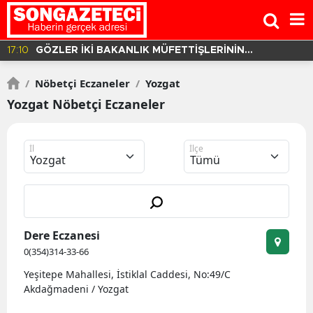
16:37
BALIKESİR'DE YOLCU OTOBÜSÜ DEVRİLDİ! 3 ÖLÜ 30
YARALI VAR!
/
Nöbetçi Eczaneler
/
Yozgat
Yozgat Nöbetçi Eczaneler
İl
İlçe
Dere Eczanesi
0(354)314-33-66
Yeşitepe Mahallesi, İstiklal Caddesi, No:49/C
Akdağmadeni / Yozgat