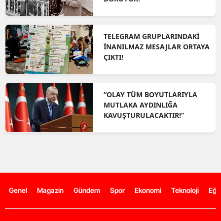
TELEGRAM GRUPLARINDAKİ
İNANILMAZ MESAJLAR ORTAYA
ÇIKTI!
“OLAY TÜM BOYUTLARIYLA
MUTLAKA AYDINLIĞA
KAVUŞTURULACAKTIR!”
Genel
Magazin
Gündem
Spor
Ekonomi
Teknoloji
Eğl