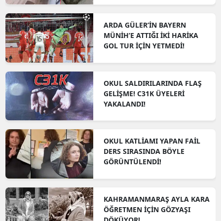
ARDA GÜLER’İN BAYERN
MÜNİH’E ATTIĞI İKİ HARİKA
GOL TUR İÇİN YETMEDİ!
OKUL SALDIRILARINDA FLAŞ
GELİŞME! C31K ÜYELERİ
YAKALANDI!
OKUL KATLİAMI YAPAN FAİL
DERS SIRASINDA BÖYLE
GÖRÜNTÜLENDİ!
KAHRAMANMARAŞ AYLA KARA
ÖĞRETMEN İÇİN GÖZYAŞI
DÖKÜYOR!