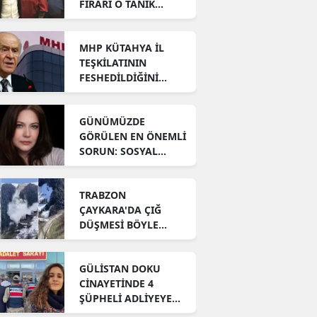
FİRARİ O TANIK
BÖYLE AÇIKLADI!
MHP KÜTAHYA İL
TEŞKİLATININ
FESHEDİLDİĞİNİ
DUYURDU!
GÜNÜMÜZDE
GÖRÜLEN EN ÖNEMLİ
SORUN: SOSYAL
ÇÜRÜMÜŞLÜK!
TRABZON
ÇAYKARA'DA ÇIĞ
DÜŞMESİ BÖYLE
GÖRÜNTÜLENDİ!
GÜLİSTAN DOKU
CİNAYETİNDE 4
ŞÜPHELİ ADLİYEYE
ÇIKARILDI!