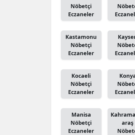
Nöbetçi
Nöbet
Eczaneler
Eczanel
Kastamonu
Kayser
Nöbetçi
Nöbet
Eczaneler
Eczanel
Kocaeli
Kony
Nöbetçi
Nöbet
Eczaneler
Eczanel
Manisa
Kahram
Nöbetçi
araş
Eczaneler
Nöbet