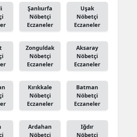
i
Şanlıurfa
Uşak
çi
Nöbetçi
Nöbetçi
er
Eczaneler
Eczaneler
t
Zonguldak
Aksaray
çi
Nöbetçi
Nöbetçi
er
Eczaneler
Eczaneler
an
Kırıkkale
Batman
çi
Nöbetçi
Nöbetçi
er
Eczaneler
Eczaneler
n
Ardahan
Iğdır
çi
Nöbetçi
Nöbetçi