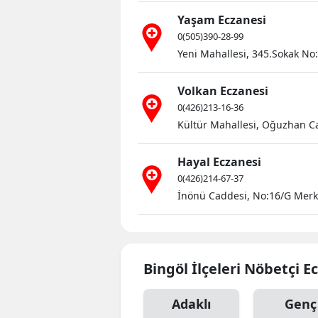
Yaşam Eczanesi
0(505)390-28-99
Yeni Mahallesi, 345.Sokak No:
Volkan Eczanesi
0(426)213-16-36
Kültür Mahallesi, Oğuzhan C
Hayal Eczanesi
0(426)214-67-37
İnönü Caddesi, No:16/G Merk
Bingöl İlçeleri Nöbetçi E
Adaklı
Genç