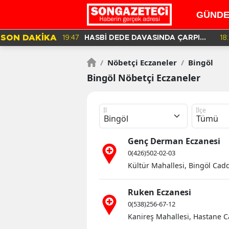
GÜND
SON DAKİKA
19:47
HASBİ DEDE DAVASINDA ÇARPICI
18
DETAYLAR İLE DİJİTAL İZLER!
/
Nöbetçi Eczaneler
/
Bingöl
Bingöl Nöbetçi Eczaneler
İl
İlçe
Genç Derman Eczanesi
0(426)502-02-03
Kültür Mahallesi, Bingöl Cad
Ruken Eczanesi
0(538)256-67-12
Kanireş Mahallesi, Hastane C