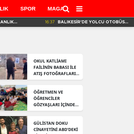
LIK
SPOR
MAGAZİN
MEDYA
KANLIK
16:37
BALIKESİR'DE YOLCU OTOBÜSÜ
İN HAZIRLADIĞI
DEVRİLDİ! 3 ÖLÜ 30 YARALI VAR!
OKUL KATLİAMI
FAİLİNİN BABASI İLE
ATIŞ FOTOĞRAFLARI
ORTAYA ÇIKTI!
ÖĞRETMEN VE
ÖĞRENCİLER
GÖZYAŞLARI İÇİNDE
CENNETE
UĞURLANDI!
GÜLİSTAN DOKU
CİNAYETİNİ ABD’DEKİ