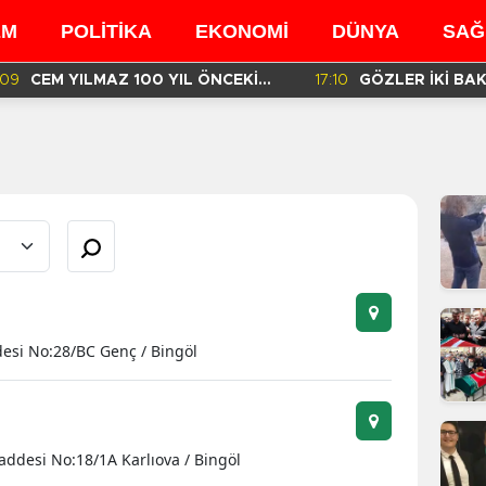
EM
POLİTİKA
EKONOMİ
DÜNYA
SAĞ
:09
CEM YILMAZ 100 YIL ÖNCEKİ
17:10
GÖZLER İKİ BA
BENZER GÖRÜNTÜSÜ İÇİN NE
MÜFETTİŞLERİN
DEDİ?
RAPORDA!
desi No:28/BC Genç / Bingöl
addesi No:18/1A Karlıova / Bingöl