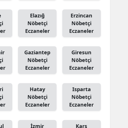
e
Elazığ
Erzincan
çi
Nöbetçi
Nöbetçi
er
Eczaneler
Eczaneler
ir
Gaziantep
Giresun
çi
Nöbetçi
Nöbetçi
er
Eczaneler
Eczaneler
ri
Hatay
Isparta
çi
Nöbetçi
Nöbetçi
er
Eczaneler
Eczaneler
ul
İzmir
Kars