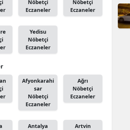
çi
Nöbetçi
Nöbetçi
er
Eczaneler
Eczaneler
ere
Yedisu
çi
Nöbetçi
er
Eczaneler
er
an
Afyonkarahi
Ağrı
çi
sar
Nöbetçi
er
Nöbetçi
Eczaneler
Eczaneler
a
Antalya
Artvin