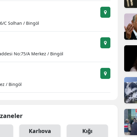
6/C Solhan / Bingöl
addesi No:75/A Merkez / Bingöl
ez / Bingöl
czaneler
Karlıova
Kığı