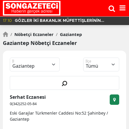
16:37
BALIKESİR'DE YOLCU OTOBÜSÜ DEVRİLDİ! 3 ÖLÜ 30
YARALI VAR!
/
Nöbetçi Eczaneler
/
Gaziantep
Gaziantep Nöbetçi Eczaneler
İl
İlçe
Serhat Eczanesi
0(342)252-05-84
Eski Garajlar Türkmenler Caddesi No:52 Şahinbey /
Gaziantep