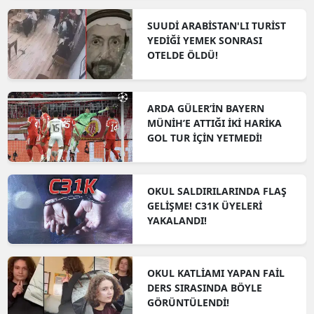
SUUDİ ARABİSTAN'LI TURİST
YEDİĞİ YEMEK SONRASI
OTELDE ÖLDÜ!
ARDA GÜLER’İN BAYERN
MÜNİH’E ATTIĞI İKİ HARİKA
GOL TUR İÇİN YETMEDİ!
OKUL SALDIRILARINDA FLAŞ
GELİŞME! C31K ÜYELERİ
YAKALANDI!
OKUL KATLİAMI YAPAN FAİL
DERS SIRASINDA BÖYLE
GÖRÜNTÜLENDİ!