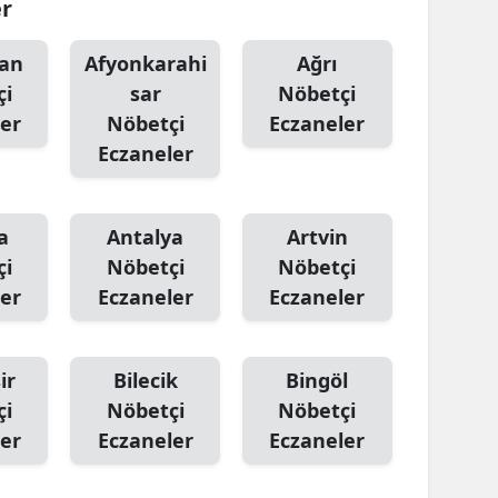
er
an
Afyonkarahi
Ağrı
çi
sar
Nöbetçi
er
Nöbetçi
Eczaneler
Eczaneler
a
Antalya
Artvin
çi
Nöbetçi
Nöbetçi
er
Eczaneler
Eczaneler
ir
Bilecik
Bingöl
çi
Nöbetçi
Nöbetçi
er
Eczaneler
Eczaneler