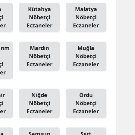
a
Kütahya
Malatya
çi
Nöbetçi
Nöbetçi
er
Eczaneler
Eczaneler
anm
Mardin
Muğla
Nöbetçi
Nöbetçi
çi
Eczaneler
Eczaneler
er
ir
Niğde
Ordu
çi
Nöbetçi
Nöbetçi
er
Eczaneler
Eczaneler
ya
Samsun
Siirt