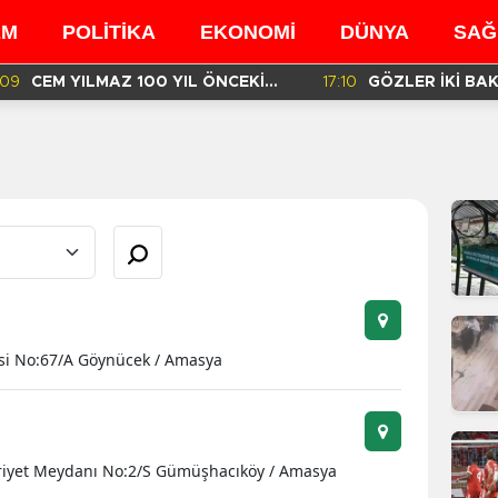
EM
POLİTİKA
EKONOMİ
DÜNYA
SAĞ
:09
CEM YILMAZ 100 YIL ÖNCEKİ
17:10
GÖZLER İKİ BA
BENZER GÖRÜNTÜSÜ İÇİN NE
MÜFETTİŞLERİN
DEDİ?
RAPORDA!
esi No:67/A Göynücek / Amasya
riyet Meydanı No:2/S Gümüşhacıköy / Amasya