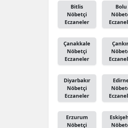
Bitlis
Bolu
Nöbetçi
Nöbet
Eczaneler
Eczanel
Çanakkale
Çankır
Nöbetçi
Nöbet
Eczaneler
Eczanel
Diyarbakır
Edirn
Nöbetçi
Nöbet
Eczaneler
Eczanel
Erzurum
Eskişeh
Nöbetçi
Nöbet