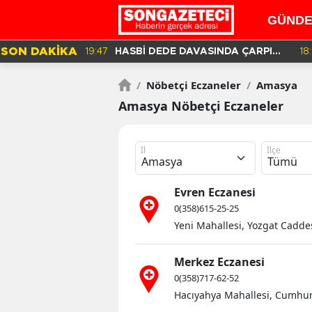
GÜND
SON DAKİKA
19:47
HASBİ DEDE DAVASINDA ÇARPICI
18
DETAYLAR İLE DİJİTAL İZLER!
/
Nöbetçi Eczaneler
/
Amasya
Amasya Nöbetçi Eczaneler
İl
İlçe
Evren Eczanesi
0(358)615-25-25
Yeni Mahallesi, Yozgat Cadd
Merkez Eczanesi
0(358)717-62-52
Hacıyahya Mahallesi, Cumhu