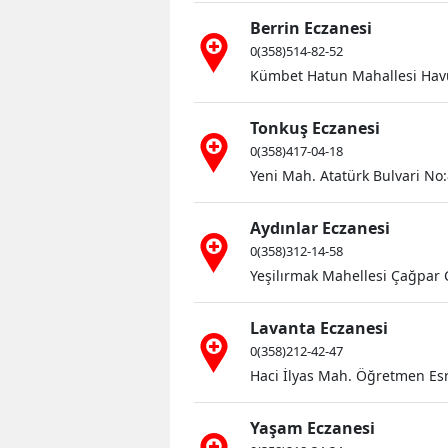
Berrin Eczanesi
0(358)514-82-52
Kümbet Hatun Mahallesi Havu
Tonkuş Eczanesi
0(358)417-04-18
Yeni Mah. Atatürk Bulvari N
Aydınlar Eczanesi
0(358)312-14-58
Yeşilırmak Mahellesi Çağpar
Lavanta Eczanesi
0(358)212-42-47
Haci İlyas Mah. Öğretmen Esr
Yaşam Eczanesi