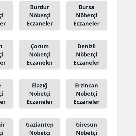
Burdur
Bursa
çi
Nöbetçi
Nöbetçi
er
Eczaneler
Eczaneler
ı
Çorum
Denizli
çi
Nöbetçi
Nöbetçi
er
Eczaneler
Eczaneler
e
Elazığ
Erzincan
çi
Nöbetçi
Nöbetçi
er
Eczaneler
Eczaneler
ir
Gaziantep
Giresun
çi
Nöbetçi
Nöbetçi