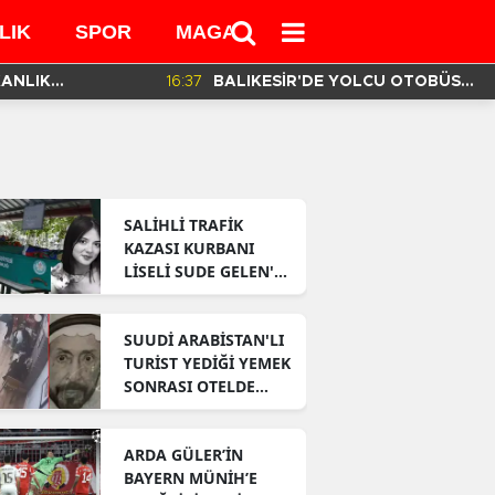
LIK
SPOR
MAGAZİN
MEDYA
KANLIK
16:37
BALIKESİR'DE YOLCU OTOBÜSÜ
İN HAZIRLADIĞI
DEVRİLDİ! 3 ÖLÜ 30 YARALI VAR!
SALİHLİ TRAFİK
KAZASI KURBANI
LİSELİ SUDE GELEN'E
AĞLIYOR!
SUUDİ ARABİSTAN'LI
TURİST YEDİĞİ YEMEK
SONRASI OTELDE
ÖLDÜ!
ARDA GÜLER’İN
BAYERN MÜNİH’E