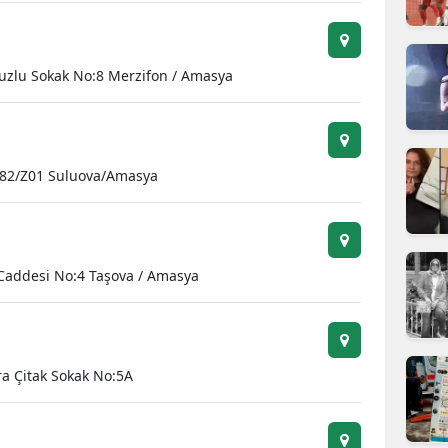
zlu Sokak No:8 Merzifon / Amasya
o:82/Z01 Suluova/Amasya
 Caddesi No:4 Taşova / Amasya
a Çitak Sokak No:5A