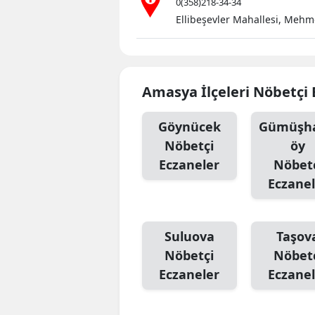
0(358)218-34-34
Ellibeşevler Mahallesi, Mehm
Amasya İlçeleri Nöbetçi 
Göynücek
Gümüşha
Nöbetçi
öy
Eczaneler
Nöbet
Eczanel
Suluova
Taşov
Nöbetçi
Nöbet
Eczaneler
Eczanel