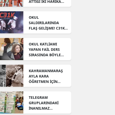
ATTIĞI İKİ HARİKA
GOL TUR İÇİN
YETMEDİ!
OKUL
SALDIRILARINDA
FLAŞ GELİŞME! C31K
ÜYELERİ YAKALANDI!
OKUL KATLİAMI
YAPAN FAİL DERS
SIRASINDA BÖYLE
GÖRÜNTÜLENDİ!
KAHRAMANMARAŞ
AYLA KARA
ÖĞRETMEN İÇİN
GÖZYAŞI DÖKÜYOR!
TELEGRAM
GRUPLARINDAKİ
İNANILMAZ
MESAJLAR ORTAYA