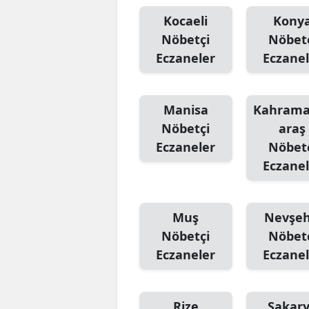
Kocaeli
Kony
Nöbetçi
Nöbet
Eczaneler
Eczanel
Manisa
Kahram
Nöbetçi
araş
Eczaneler
Nöbet
Eczanel
Muş
Nevşeh
Nöbetçi
Nöbet
Eczaneler
Eczanel
Rize
Sakar