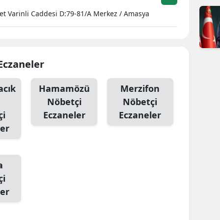
et Varinli Caddesi D:79-81/A Merkez / Amasya
Eczaneler
cık
Hamamözü
Merzifon
Nöbetçi
Nöbetçi
çi
Eczaneler
Eczaneler
er
a
çi
er