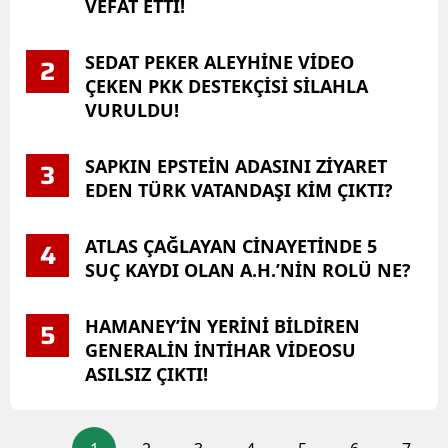
VEFAT ETTİ!
SEDAT PEKER ALEYHİNE VİDEO
2
ÇEKEN PKK DESTEKÇİSİ SİLAHLA
VURULDU!
SAPKIN EPSTEİN ADASINI ZİYARET
3
EDEN TÜRK VATANDAŞI KİM ÇIKTI?
ATLAS ÇAĞLAYAN CİNAYETİNDE 5
4
SUÇ KAYDI OLAN A.H.’NİN ROLÜ NE?
HAMANEY’İN YERİNİ BİLDİREN
5
GENERALİN İNTİHAR VİDEOSU
ASILSIZ ÇIKTI!