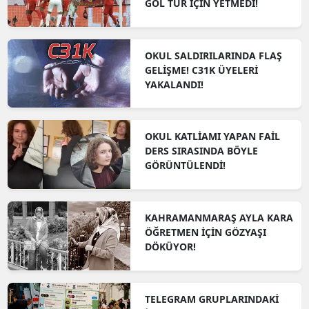
GOL TUR İÇİN YETMEDİ!
OKUL SALDIRILARINDA FLAŞ
GELİŞME! C31K ÜYELERİ
YAKALANDI!
OKUL KATLİAMI YAPAN FAİL
DERS SIRASINDA BÖYLE
GÖRÜNTÜLENDİ!
KAHRAMANMARAŞ AYLA KARA
ÖĞRETMEN İÇİN GÖZYAŞI
DÖKÜYOR!
TELEGRAM GRUPLARINDAKİ