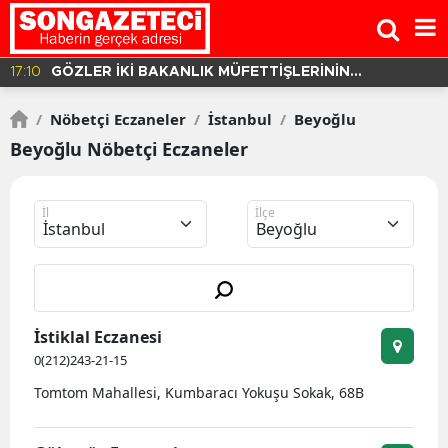
16:37
BALIKESİR'DE YOLCU OTOBÜSÜ DEVRİLDİ! 3 ÖLÜ 30
YARALI VAR!
/
Nöbetçi Eczaneler
/
İstanbul
/
Beyoğlu
Beyoğlu Nöbetçi Eczaneler
İl
İlçe
İstiklal Eczanesi
0(212)243-21-15
Tomtom Mahallesi, Kumbaracı Yokuşu Sokak, 68B