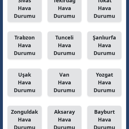
Sivas
Tekirdağ
Tokat
Hava
Hava
Hava
Durumu
Durumu
Durumu
Trabzon
Tunceli
Şanlıurfa
Hava
Hava
Hava
Durumu
Durumu
Durumu
Uşak
Van
Yozgat
Hava
Hava
Hava
Durumu
Durumu
Durumu
Zonguldak
Aksaray
Bayburt
Hava
Hava
Hava
Durumu
Durumu
Durumu