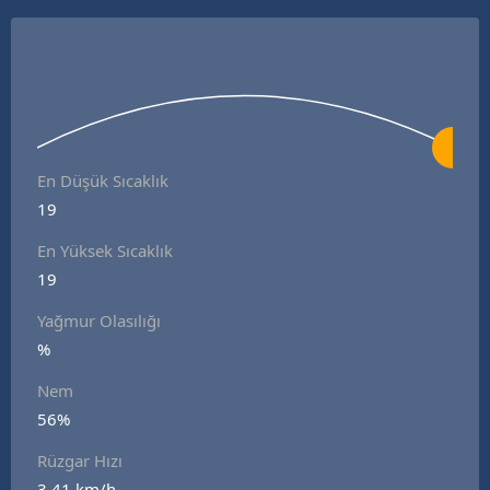
En Düşük Sıcaklık
19
En Yüksek Sıcaklık
19
Yağmur Olasılığı
%
Nem
56%
Rüzgar Hızı
3.41 km/h