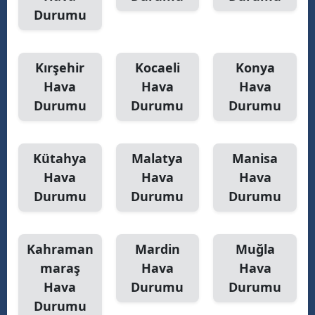
Durumu
Kırşehir
Kocaeli
Konya
Hava
Hava
Hava
Durumu
Durumu
Durumu
Kütahya
Malatya
Manisa
Hava
Hava
Hava
Durumu
Durumu
Durumu
Kahraman
Mardin
Muğla
maraş
Hava
Hava
Hava
Durumu
Durumu
Durumu