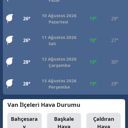
Pazar
10 Ağustos 2026
26°
19°
29°
Pazartesi
11 Ağustos 2026
26°
18°
27°
Salı
12 Ağustos 2026
28°
19°
30°
Çarşamba
13 Ağustos 2026
28°
19°
29°
Perşembe
Van İlçeleri Hava Durumu
Bahçesara
Başkale
Çaldıran
y
Hava
Hava