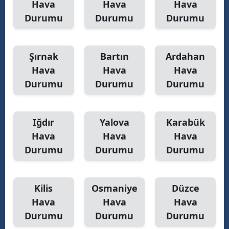
Hava
Hava
Hava
Durumu
Durumu
Durumu
Şırnak
Bartın
Ardahan
Hava
Hava
Hava
Durumu
Durumu
Durumu
Iğdır
Yalova
Karabük
Hava
Hava
Hava
Durumu
Durumu
Durumu
Kilis
Osmaniye
Düzce
Hava
Hava
Hava
Durumu
Durumu
Durumu