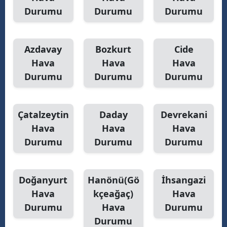
Durumu
Durumu
Durumu
Azdavay
Bozkurt
Cide
Hava
Hava
Hava
Durumu
Durumu
Durumu
Çatalzeytin
Daday
Devrekani
Hava
Hava
Hava
Durumu
Durumu
Durumu
Doğanyurt
Hanönü(Gö
İhsangazi
Hava
kçeağaç)
Hava
Durumu
Hava
Durumu
Durumu