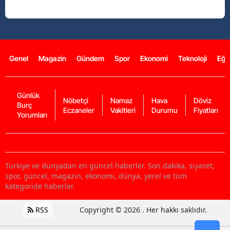
Genel
Magazin
Gündem
Spor
Ekonomi
Teknoloji
Eğl
Günlük
Nöbetçi
Namaz
Hava
Döviz
Burç
Eczaneler
Vakitleri
Durumu
Fiyatları
Yorumları
Türkiye ve dünyadan en güncel haberler. Son dakika, siyaset,
spor, güncel, magazin, ekonomi, dünya, yerel ve tüm
kategoride haberler.
RSS
Copyright © 2026 . Her hakkı saklıdır.