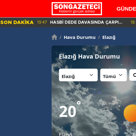
GÜND
SON DAKİKA
19:47
HASBİ DEDE DAVASINDA ÇARPICI
18
DETAYLAR İLE DİJİTAL İZLER!
/
Hava Durumu
/
Elazığ
Elazığ Hava Durumu
İl:
İlçe:
°
20
Elazığ
A