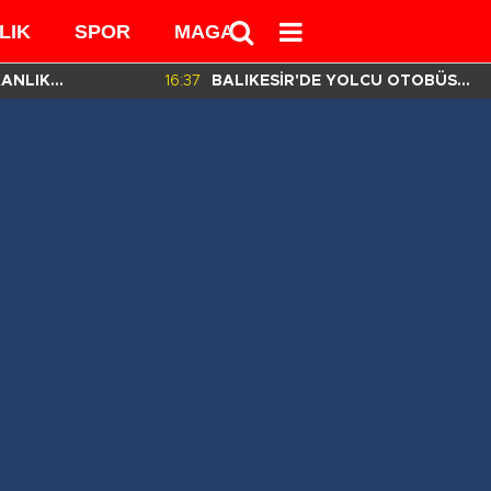
LIK
SPOR
MAGAZİN
MEDYA
KANLIK
16:37
BALIKESİR'DE YOLCU OTOBÜSÜ
İN HAZIRLADIĞI
DEVRİLDİ! 3 ÖLÜ 30 YARALI VAR!