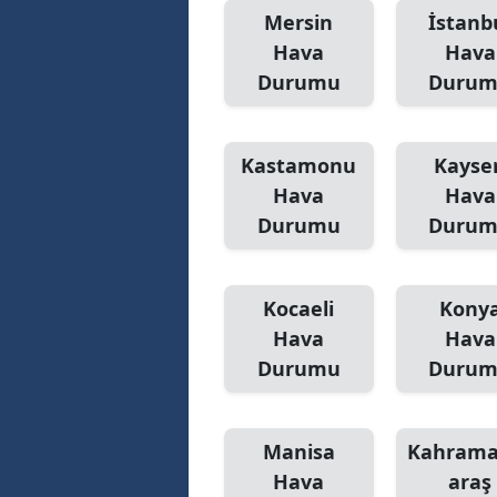
Mersin
İstanb
Hava
Hava
Durumu
Duru
Kastamonu
Kayser
Hava
Hava
Durumu
Duru
Kocaeli
Kony
Hava
Hava
Durumu
Duru
Manisa
Kahram
Hava
araş