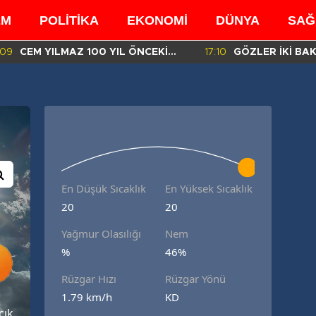
EM
POLİTİKA
EKONOMİ
DÜNYA
SAĞ
:09
CEM YILMAZ 100 YIL ÖNCEKİ
17:10
GÖZLER İKİ BA
BENZER GÖRÜNTÜSÜ İÇİN NE
MÜFETTİŞLERİN
DEDİ?
RAPORDA!
En Düşük Sıcaklık
En Yüksek Sıcaklık
20
20
Yağmur Olasılığı
Nem
%
46%
Rüzgar Hızı
Rüzgar Yönü
1.79 km/h
KD
çık