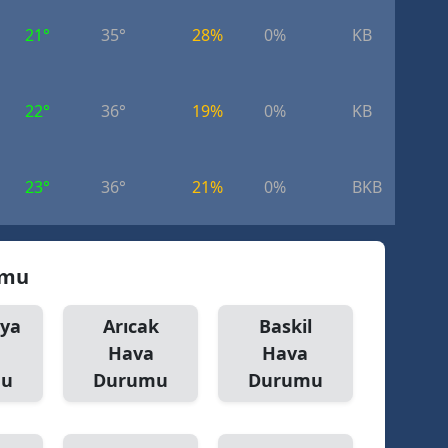
21°
35°
28%
0%
KB
7.
22°
36°
19%
0%
KB
5.
23°
36°
21%
0%
BKB
3.
umu
aya
Arıcak
Baskil
Hava
Hava
mu
Durumu
Durumu