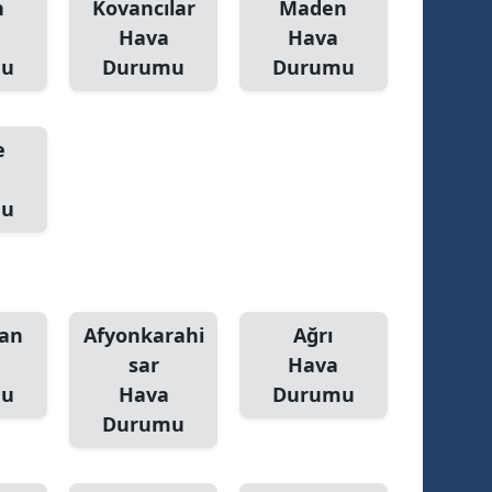
n
Kovancılar
Maden
Hava
Hava
mu
Durumu
Durumu
e
mu
an
Afyonkarahi
Ağrı
sar
Hava
mu
Hava
Durumu
Durumu