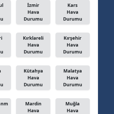
ul
İzmir
Kars
Hava
Hava
mu
Durumu
Durumu
i
Kırklareli
Kırşehir
Hava
Hava
mu
Durumu
Durumu
a
Kütahya
Malatya
Hava
Hava
mu
Durumu
Durumu
anm
Mardin
Muğla
Hava
Hava