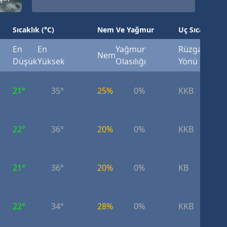
Sıcaklık (°C)
Nem Ve Yağmur
Uç Sıcaklık (°
En
En
Yağmur
Rüzgar
Rüzg
Nem
Düşük
Yüksek
Olasılığı
Yönü
Hızı
21°
35°
25%
0%
KKB
6.
22°
36°
20%
0%
KKB
7.
21°
36°
20%
0%
KB
6.
22°
34°
28%
0%
KKB
6.