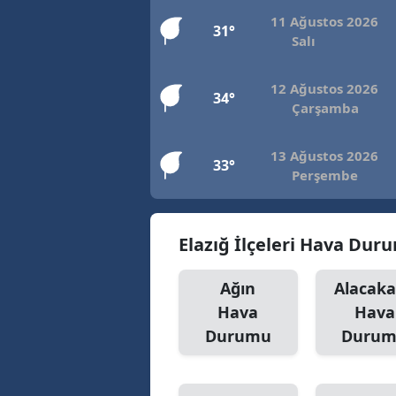
11 Ağustos 2026
31°
Salı
12 Ağustos 2026
34°
Çarşamba
13 Ağustos 2026
33°
Perşembe
Elazığ İlçeleri Hava Dur
Ağın
Alacak
Hava
Hava
Durumu
Duru