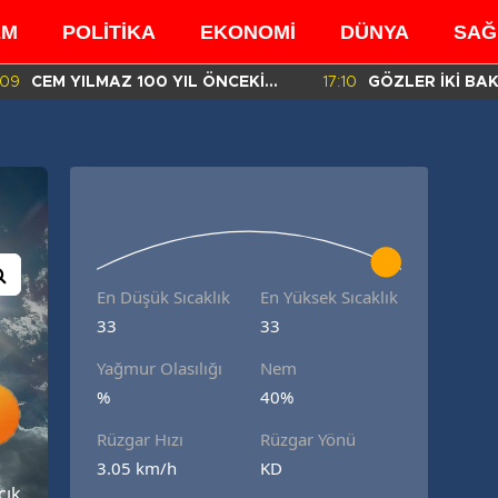
EM
POLİTİKA
EKONOMİ
DÜNYA
SAĞ
:09
CEM YILMAZ 100 YIL ÖNCEKİ
17:10
GÖZLER İKİ BA
BENZER GÖRÜNTÜSÜ İÇİN NE
MÜFETTİŞLERİN
DEDİ?
RAPORDA!
En Düşük Sıcaklık
En Yüksek Sıcaklık
33
33
Yağmur Olasılığı
Nem
%
40%
Rüzgar Hızı
Rüzgar Yönü
3.05 km/h
KD
çık