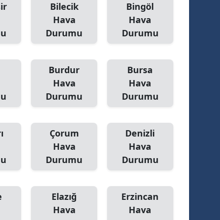
ir
Bilecik
Bingöl
Hava
Hava
mu
Durumu
Durumu
Burdur
Bursa
Hava
Hava
mu
Durumu
Durumu
ı
Çorum
Denizli
Hava
Hava
mu
Durumu
Durumu
e
Elazığ
Erzincan
Hava
Hava