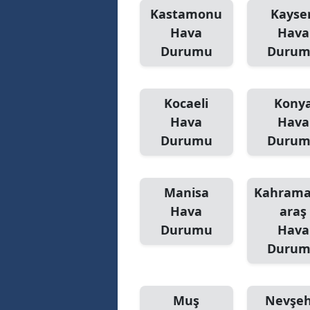
Kastamonu
Kayser
Hava
Hava
Durumu
Duru
Kocaeli
Kony
Hava
Hava
Durumu
Duru
Manisa
Kahram
Hava
araş
Durumu
Hava
Duru
Muş
Nevşeh