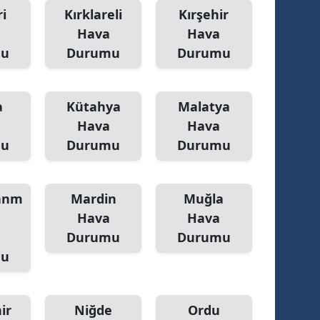
i
Kırklareli
Kırşehir
Hava
Hava
mu
Durumu
Durumu
a
Kütahya
Malatya
Hava
Hava
mu
Durumu
Durumu
anm
Mardin
Muğla
Hava
Hava
Durumu
Durumu
mu
ir
Niğde
Ordu