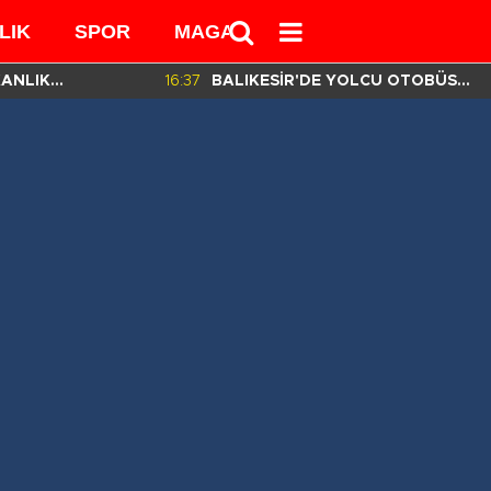
LIK
SPOR
MAGAZİN
MEDYA
KANLIK
16:37
BALIKESİR'DE YOLCU OTOBÜSÜ
İN HAZIRLADIĞI
DEVRİLDİ! 3 ÖLÜ 30 YARALI VAR!