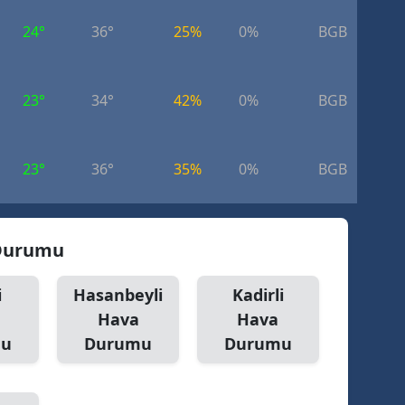
24°
36°
25%
0%
BGB
4.
23°
34°
42%
0%
BGB
4.
23°
36°
35%
0%
BGB
4.
 Durumu
i
Hasanbeyli
Kadirli
Hava
Hava
mu
Durumu
Durumu