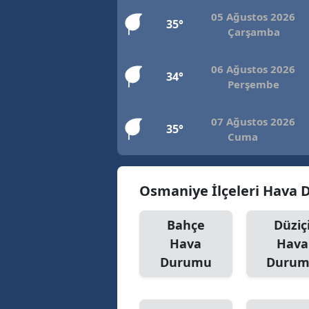
05 Ağustos 2026
35°
Çarşamba
06 Ağustos 2026
34°
Perşembe
07 Ağustos 2026
35°
Cuma
Osmaniye İlçeleri Hava
Bahçe
Düziç
Hava
Hava
Durumu
Duru