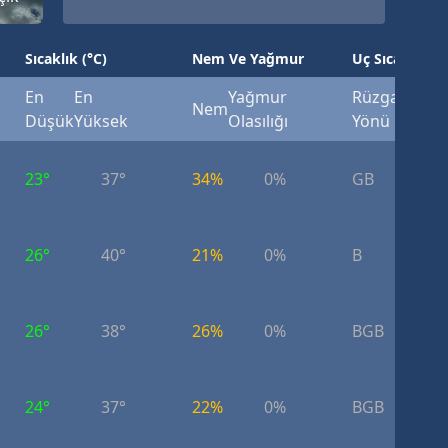
Sıcaklık (°C)
Nem Ve Yağmur
Uç Sıcaklık (°
En
En
Yağmur
Rüzgar
Rüzg
Nem
Düşük
Yüksek
Olasılığı
Yönü
Hızı
23°
37°
34%
0%
GB
4.
26°
40°
21%
0%
B
3.
26°
38°
26%
0%
BGB
3.
24°
37°
22%
0%
BGB
3.