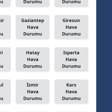
mu
Durumu
Durumu
ir
Gaziantep
Giresun
Hava
Hava
mu
Durumu
Durumu
ri
Hatay
Isparta
Hava
Hava
mu
Durumu
Durumu
ul
İzmir
Kars
Hava
Hava
mu
Durumu
Durumu