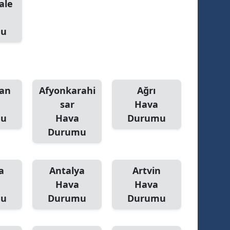
ale
mu
an
Afyonkarahi
Ağrı
sar
Hava
mu
Hava
Durumu
Durumu
a
Antalya
Artvin
Hava
Hava
mu
Durumu
Durumu