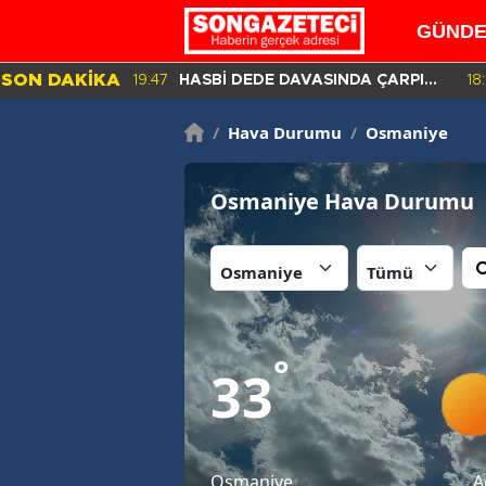
GÜND
SON DAKİKA
19:47
HASBİ DEDE DAVASINDA ÇARPICI
18
DETAYLAR İLE DİJİTAL İZLER!
/
Hava Durumu
/
Osmaniye
Osmaniye Hava Durumu
İl:
İlçe:
°
33
Osmaniye
A