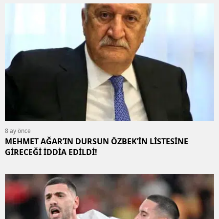
8 ay önce
MEHMET AĞAR’IN DURSUN ÖZBEK’İN LİSTESİNE
GİRECEĞİ İDDİA EDİLDİ!