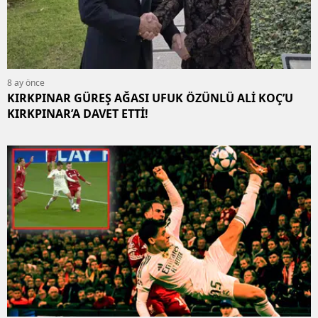
8 ay önce
KIRKPINAR GÜREŞ AĞASI UFUK ÖZÜNLÜ ALİ KOÇ’U
KIRKPINAR’A DAVET ETTİ!