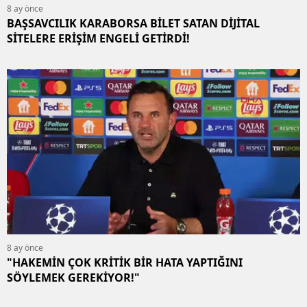
8 ay önce
BAŞSAVCILIK KARABORSA BİLET SATAN DİJİTAL
SİTELERE ERİŞİM ENGELİ GETİRDİ!
8 ay önce
"HAKEMİN ÇOK KRİTİK BİR HATA YAPTIĞINI
SÖYLEMEK GEREKİYOR!"