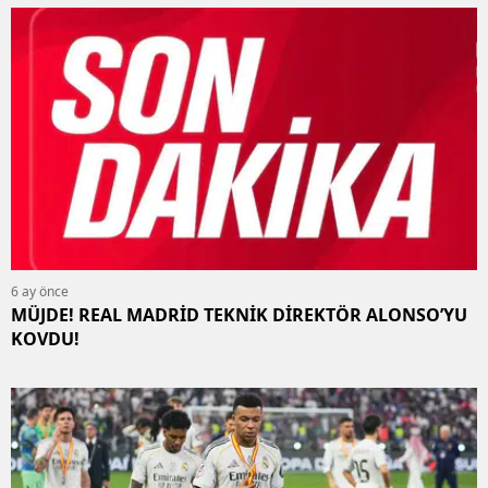
6 ay önce
MÜJDE! REAL MADRİD TEKNİK DİREKTÖR ALONSO’YU
KOVDU!