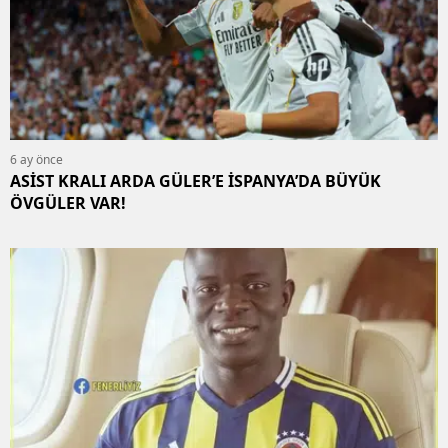
6 ay önce
ASİST KRALI ARDA GÜLER’E İSPANYA’DA BÜYÜK
ÖVGÜLER VAR!