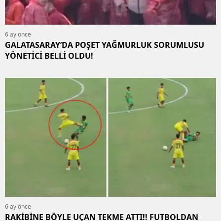
6 ay önce
GALATASARAY’DA POŞET YAĞMURLUK SORUMLUSU
YÖNETİCİ BELLİ OLDU!
6 ay önce
RAKİBİNE BÖYLE UÇAN TEKME ATTI!! FUTBOLDAN