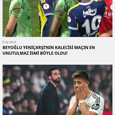
6 ay önce
BEYOĞLU YENİÇARŞI’NIN KALECİSİ MAÇIN EN
UNUTULMAZ İSMİ BÖYLE OLDU!