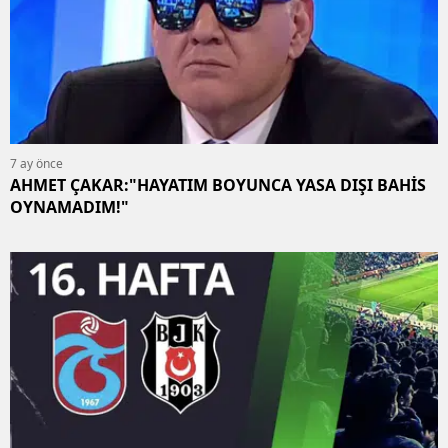
7 ay önce
AHMET ÇAKAR:"HAYATIM BOYUNCA YASA DIŞI BAHİS
OYNAMADIM!"