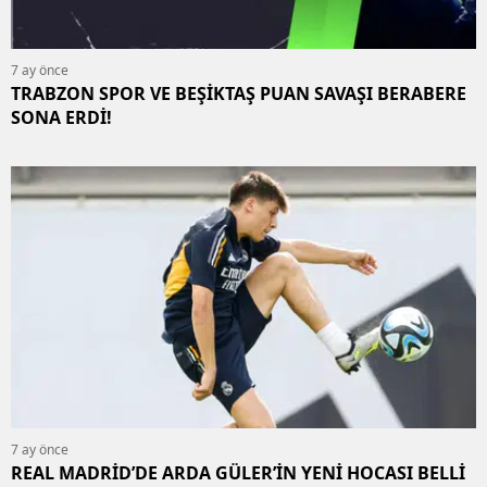
7 ay önce
TRABZON SPOR VE BEŞİKTAŞ PUAN SAVAŞI BERABERE
SONA ERDİ!
7 ay önce
REAL MADRİD’DE ARDA GÜLER’İN YENİ HOCASI BELLİ