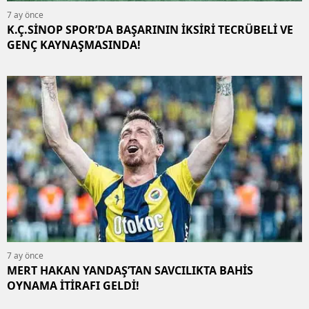
7 ay önce
K.Ç.SİNOP SPOR’DA BAŞARININ İKSİRİ TECRÜBELİ VE
GENÇ KAYNAŞMASINDA!
7 ay önce
MERT HAKAN YANDAŞ’TAN SAVCILIKTA BAHİS
OYNAMA İTİRAFI GELDİ!