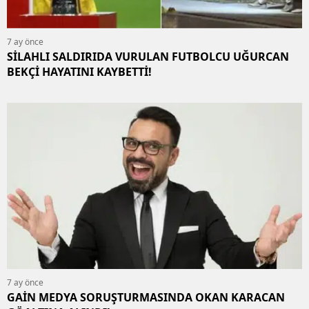
7 ay önce
SİLAHLI SALDIRIDA VURULAN FUTBOLCU UĞURCAN
BEKÇİ HAYATINI KAYBETTİ!
7 ay önce
GAİN MEDYA SORUŞTURMASINDA OKAN KARACAN