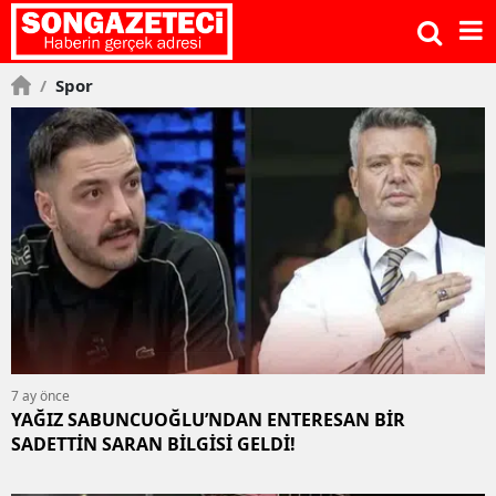
/
Spor
7 ay önce
YAĞIZ SABUNCUOĞLU’NDAN ENTERESAN BİR
SADETTİN SARAN BİLGİSİ GELDİ!