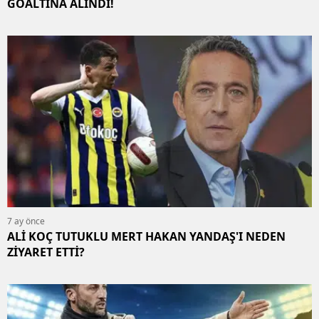
GÖALTINA ALINDI!
7 ay önce
ALİ KOÇ TUTUKLU MERT HAKAN YANDAŞ'I NEDEN
ZİYARET ETTİ?