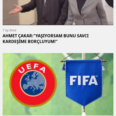
7 ay önce
AHMET ÇAKAR:"YAŞIYORSAM BUNU SAVCI
KARDEŞİME BORÇLUYUM!"