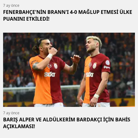
7 ay önce
FENERBAHÇE'NİN BRANN'I 4-0 MAĞLUP ETMESİ ÜLKE
PUANINI ETKİLEDİ!
7 ay önce
BARIŞ ALPER VE ALDÜLKERİM BARDAKÇI İÇİN BAHİS
AÇIKLAMASI!