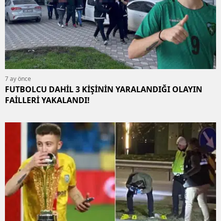
7 ay önce
FUTBOLCU DAHİL 3 KİŞİNİN YARALANDIĞI OLAYIN
FAİLLERİ YAKALANDI!