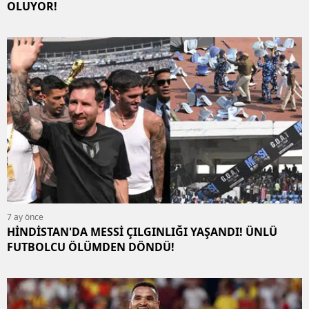
OLUYOR!
7 ay önce
HİNDİSTAN'DA MESSİ ÇILGINLIĞI YAŞANDI! ÜNLÜ
FUTBOLCU ÖLÜMDEN DÖNDÜ!