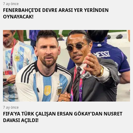
7 ay önce
FENERBAHÇE’DE DEVRE ARASI YER YERİNDEN
OYNAYACAK!
7 ay önce
FIFA'YA TÜRK ÇALIŞAN ERSAN GÖKAY'DAN NUSRET
DAVASI AÇILDI!