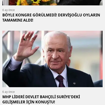
6 ay önce
BÖYLE KONGRE GÖRÜLMEDİ! DERVİŞOĞLU OYLARIN
TAMAMINI ALDI!
6 ay önce
MHP LİDERİ DEVLET BAHÇELİ SURİYE'DEKİ
GELİŞMELER İÇİN KONUŞTU!