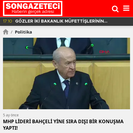
DEVRİLDİ! 3 ÖLÜ 30
19:47
HASBİ DEDE DAVASINDA ÇARPICI 
DİJİTAL İZLER!
/
Politika
5 ay önce
MHP LİDERİ BAHÇELİ YİNE SIRA DIŞI BİR KONUŞMA
YAPTI!