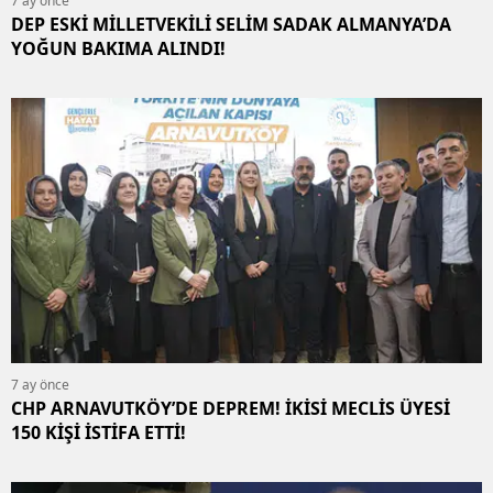
7 ay önce
DEP ESKİ MİLLETVEKİLİ SELİM SADAK ALMANYA’DA
YOĞUN BAKIMA ALINDI!
7 ay önce
CHP ARNAVUTKÖY’DE DEPREM! İKİSİ MECLİS ÜYESİ
150 KİŞİ İSTİFA ETTİ!