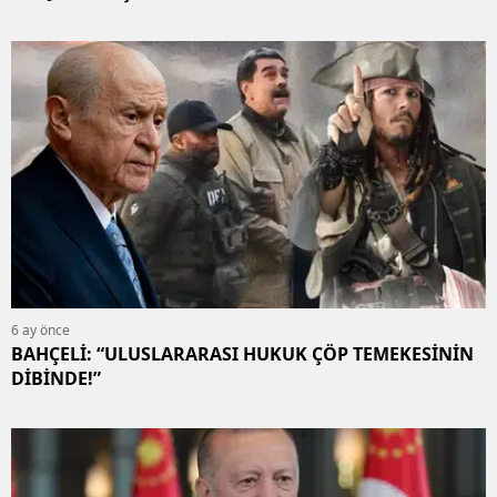
6 ay önce
BAHÇELİ: “ULUSLARARASI HUKUK ÇÖP TEMEKESİNİN
DİBİNDE!”