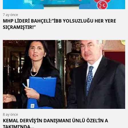
7 ay önce
MHP LİDERİ BAHÇELİ:”İBB YOLSUZLUĞU HER YERE
SIÇRAMIŞTIR!”
8 ay önce
KEMAL DERVİŞ’İN DANIŞMANI ÜNLÜ ÖZEL’İN A
TAKIMI’NDA…