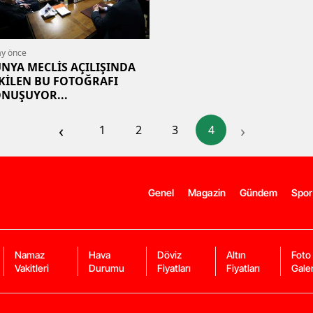
ay önce
NYA MECLİS AÇILIŞINDA
KİLEN BU FOTOĞRAFI
NUŞUYOR...
‹
›
1
2
3
4
Genel
Magazin
Gündem
Spor
Namaz
Hava
Döviz
Altın
Foto
Vakitleri
Durumu
Fiyatları
Fiyatları
Galer