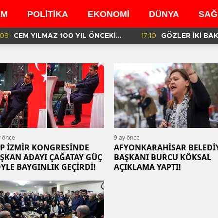
EM
POLİTİKA
EKONOMİ
DÜNYA
SAĞ
:09
CEM YILMAZ 100 YIL ÖNCEKİ
17:10
GÖZLER İKİ BA
BENZER GÖRÜNTÜSÜ İÇİN NE
MÜFETTİŞLERİN
DEDİ?
RAPORDA!
y önce
9 ay önce
P İZMİR KONGRESİNDE
AFYONKARAHİSAR BELEDİ
ŞKAN ADAYI ÇAĞATAY GÜÇ
BAŞKANI BURCU KÖKSAL
YLE BAYGINLIK GEÇİRDİ!
AÇIKLAMA YAPTI!