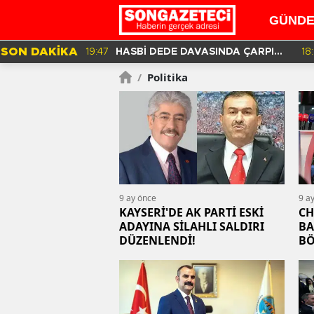
GÜND
SON DAKİKA
19:47
HASBİ DEDE DAVASINDA ÇARPICI
18
DETAYLAR İLE DİJİTAL İZLER!
/
Politika
9 ay önce
9 a
KAYSERİ'DE AK PARTİ ESKİ
CH
ADAYINA SİLAHLI SALDIRI
BA
DÜZENLENDİ!
BÖ