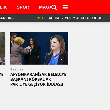
LIK
SPOR
MAGAZİN
MEDYA
KANLIK
16:37
BALIKESİR'DE YOLCU OTOBÜSÜ
İN HAZIRLADIĞI
DEVRİLDİ! 3 ÖLÜ 30 YARALI VAR!
9 ay önce
YE
AFYONKARAHİSAR BELEDİYE
BAŞKANI KÖKSAL AK
PARTİ'YE GEÇİYOR İDDİASI!