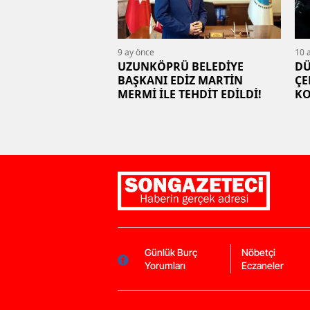
9 ay önce
10 
UZUNKÖPRÜ BELEDİYE
DÜ
BAŞKANI EDİZ MARTİN
ÇE
MERMİ İLE TEHDİT EDİLDİ!
KO
Günlük Burç
Nöbetçi
Yorumları
Eczaneler