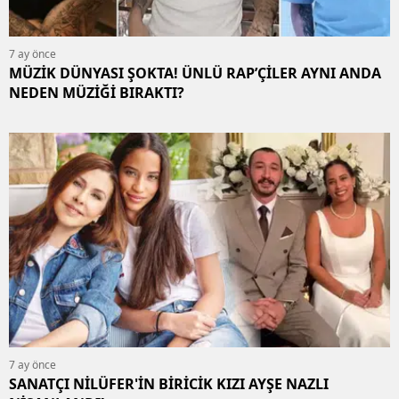
7 ay önce
MÜZİK DÜNYASI ŞOKTA! ÜNLÜ RAP’ÇİLER AYNI ANDA
NEDEN MÜZİĞİ BIRAKTI?
7 ay önce
SANATÇI NİLÜFER'İN BİRİCİK KIZI AYŞE NAZLI