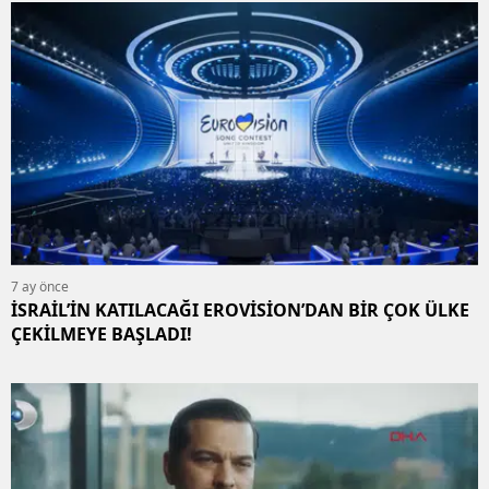
7 ay önce
İSRAİL’İN KATILACAĞI EROVİSİON’DAN BİR ÇOK ÜLKE
ÇEKİLMEYE BAŞLADI!