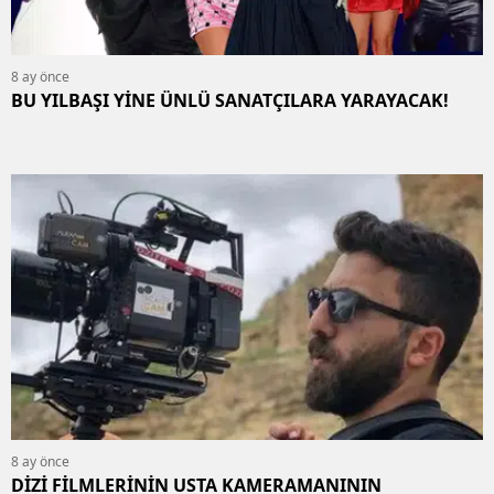
8 ay önce
BU YILBAŞI YİNE ÜNLÜ SANATÇILARA YARAYACAK!
8 ay önce
DİZİ FİLMLERİNİN USTA KAMERAMANININ