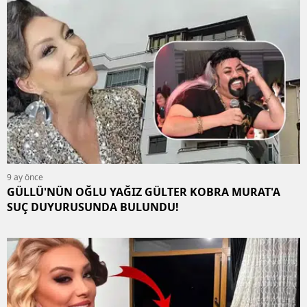
9 ay önce
GÜLLÜ'NÜN OĞLU YAĞIZ GÜLTER KOBRA MURAT'A
SUÇ DUYURUSUNDA BULUNDU!