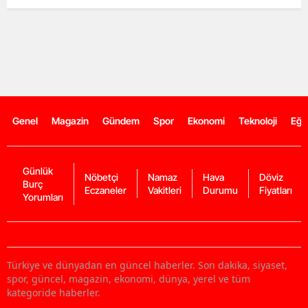
Genel
Magazin
Gündem
Spor
Ekonomi
Teknoloji
Eğl
Günlük
Nöbetçi
Namaz
Hava
Döviz
Burç
Eczaneler
Vakitleri
Durumu
Fiyatları
Yorumları
Türkiye ve dünyadan en güncel haberler. Son dakika, siyaset,
spor, güncel, magazin, ekonomi, dünya, yerel ve tüm
kategoride haberler.