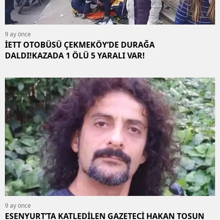
9 ay önce
İETT OTOBÜSÜ ÇEKMEKÖY’DE DURAĞA
DALDI!KAZADA 1 ÖLÜ 5 YARALI VAR!
9 ay önce
ESENYURT’TA KATLEDİLEN GAZETECİ HAKAN TOSUN