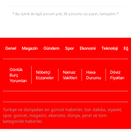
* Bu içerik ile ilgili yorum yok, ilk yorumu siz yazın, tartışalım *
Genel
Magazin
Gündem
Spor
Ekonomi
Teknoloji
Eğl
Günlük
Nöbetçi
Namaz
Hava
Döviz
Burç
Eczaneler
Vakitleri
Durumu
Fiyatları
Yorumları
Türkiye ve dünyadan en güncel haberler. Son dakika, siyaset,
spor, güncel, magazin, ekonomi, dünya, yerel ve tüm
kategoride haberler.