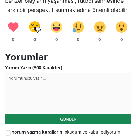
benzer olayların yaşanması, futbol sahnesinde
farklı bir perspektif sunmak adına önemli olabilir.
0
0
0
0
0
0
Yorumlar
Yorum Yazın (500 Karakter)
GÖNDER
Yorum yazma kurallarını
okudum ve kabul ediyorum