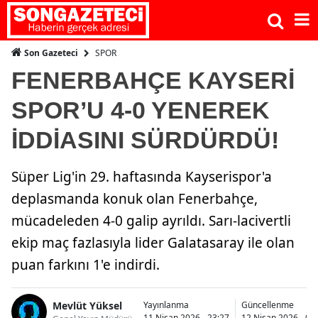
SPOR
Son Gazeteci
FENERBAHÇE KAYSERİ
SPOR’U 4-0 YENEREK
İDDİASINI SÜRDÜRDÜ!
Süper Lig'in 29. haftasında Kayserispor'a
deplasmanda konuk olan Fenerbahçe,
mücadeleden 4-0 galip ayrıldı. Sarı-lacivertli
ekip maç fazlasıyla lider Galatasaray ile olan
puan farkını 1'e indirdi.
Mevlüt Yüksel
Yayınlanma
Güncellenme
11 Nisan 2026 - 23:27
12 Nisan 2026 - 00