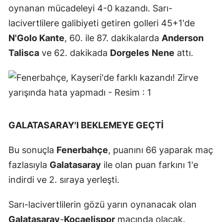
oynanan mücadeleyi 4-0 kazandı. Sarı-
lacivertlilere galibiyeti getiren golleri 45+1'de
N'Golo Kante
, 60. ile 87. dakikalarda
Anderson
Talisca
ve 62. dakikada
Dorgeles
Nene
attı.
GALATASARAY'I BEKLEMEYE GEÇTİ
Bu sonuçla
Fenerbahçe
, puanını 66 yaparak maç
fazlasıyla
Galatasaray
ile olan puan farkını 1'e
indirdi ve 2. sıraya yerleşti.
Sarı-lacivertlilerin gözü yarın oynanacak olan
Galatasaray
-
Kocaelispor
maçında olacak.