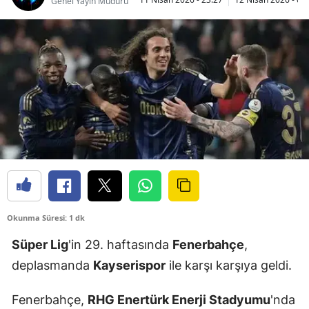
Genel Yayın Müdürü
Okunma Süresi: 1 dk
Süper Lig
'in 29. haftasında
Fenerbahçe
,
deplasmanda
Kayserispor
ile karşı karşıya geldi.
Fenerbahçe,
RHG Enertürk Enerji Stadyumu
'nda