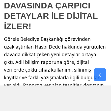
DAVASINDA ÇARPICI
DETAYLAR İLE DİJİTAL
İZLER!
Görele Belediye Başkanlığı görevinden
uzaklaştırılan Hasbi Dede hakkında yürütülen
davada dikkat çeken yeni detaylar ortaya
çıktı. Adli bilişim raporuna göre, dijital
verilerde çoklu cihaz kullanımı, silinmiş
kayıtlar ve farklı yazışmalarla ilgili bulgular
yer aldı. Raporda yer alan tespitler, dosyanın
seyrine etki edebilecek nitelikte
değerlendirilirken, mahkeme sürecinde sanık
hakkında hapis cezası kararı verildi