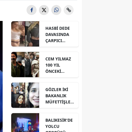
HASBİ DEDE
DAVASINDA
ÇARPICI
DETAYLAR İLE
DİJİTAL İZLER!
CEM YILMAZ
100 YIL
ÖNCEKİ
BENZER
GÖRÜNTÜSÜ
GÖZLER İKİ
İÇİN NE DEDİ?
BAKANLIK
MÜFETTİŞLERİ
NİN
HAZIRLADIĞI
BALIKESİR'DE
RAPORDA!
YOLCU