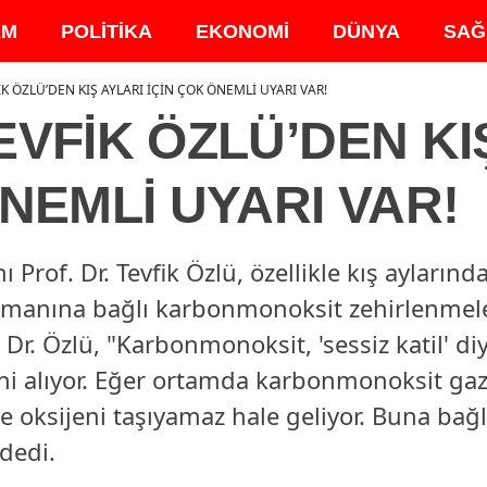
EM
POLİTİKA
EKONOMİ
DÜNYA
SAĞ
İK ÖZLÜ’DEN KIŞ AYLARI İÇİN ÇOK ÖNEMLİ UYARI VAR!
EVFİK ÖZLÜ’DEN KI
ÖNEMLİ UYARI VAR!
Prof. Dr. Tevfik Özlü, özellikle kış aylarınd
manına bağlı karbonmonoksit zehirlenmeler
Dr. Özlü, "Karbonmonoksit, 'sessiz katil' di
ni alıyor. Eğer ortamda karbonmonoksit gaz
e oksijeni taşıyamaz hale geliyor. Buna bağlı
dedi.