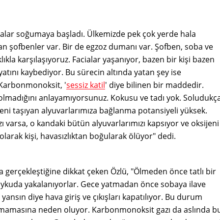
 havalar soğumaya başladı. Ülkemizde pek çok yerde hala
lan şofbenler var. Bir de egzoz dumanı var. Şofben, soba ve
ıkla karşılaşıyoruz. Facialar yaşanıyor, bazen bir kişi bazen
yatını kaybediyor. Bu sürecin altında yatan şey ise
Karbonmonoksit, '
sessiz katil
' diye bilinen bir maddedir.
madığını anlayamıyorsunuz. Kokusu ve tadı yok. Soludukç
ijeni taşıyan alyuvarlarımıza bağlanma potansiyeli yüksek.
varsa, o kandaki bütün alyuvarlarımızı kapsıyor ve oksijeni
olarak kişi, havasızlıktan boğularak ölüyor" dedi.
gerçekleştiğine dikkat çeken Özlü, "Ölmeden önce tatlı bir
 uykuda yakalanıyorlar. Gece yatmadan önce sobaya ilave
ansın diye hava giriş ve çıkışları kapatılıyor. Bu durum
nmamasına neden oluyor. Karbonmonoksit gazı da aslında b