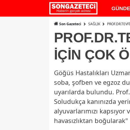
GÜND
SAĞLIK
PROF.DR.TEVF
Son Gazeteci
PROF.DR.T
İÇİN ÇOK 
Göğüs Hastalıkları Uzmanı 
soba, şofben ve egzoz du
uyarılarda bulundu. Prof. 
Soludukça kanınızda yeri
alyuvarlarımızı kapsıyor v
havasızlıktan boğularak" 