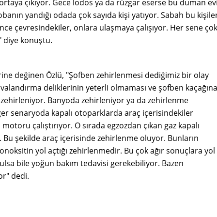
rtaya çıkıyor. Gece lodos ya da rüzgar eserse bu duman ev
obanın yandığı odada çok sayıda kişi yatıyor. Sabah bu kişile
nce çevresindekiler, onlara ulaşmaya çalışıyor. Her sene ço
" diye konuştu.
ine değinen Özlü, "Şofben zehirlenmesi dediğimiz bir olay
avalandırma deliklerinin yeterli olmaması ve şofben kaçağın
n zehirleniyor. Banyoda zehirleniyor ya da zehirlenme
diğer senaryoda kapalı otoparklarda araç içerisindekiler
otoru çalıştırıyor. O sırada egzozdan çıkan gaz kapalı
 Bu şekilde araç içerisinde zehirlenme oluyor. Bunların
oksitin yol açtığı zehirlenmedir. Bu çok ağır sonuçlara yol
rtulsa bile yoğun bakım tedavisi gerekebiliyor. Bazen
or" dedi.