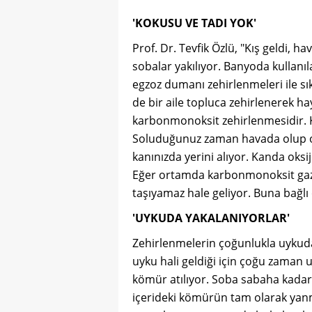
'KOKUSU VE TADI YOK'
Prof. Dr. Tevfik Özlü, "Kış geldi,
sobalar yakılıyor. Banyoda kullanı
egzoz dumanı zehirlenmeleri ile sıkl
de bir aile topluca zehirlenerek ha
karbonmonoksit zehirlenmesidir. 
Soluduğunuz zaman havada olup ol
kanınızda yerini alıyor. Kanda oks
Eğer ortamda karbonmonoksit gazı 
taşıyamaz hale geliyor. Buna bağlı 
'UYKUDA YAKALANIYORLAR'
Zehirlenmelerin çoğunlukla uykuda 
uyku hali geldiği için çoğu zaman
kömür atılıyor. Soba sabaha kadar y
içerideki kömürün tam olarak ya