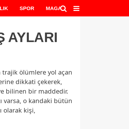
LIK
SPOR
MAGAZİN
MEDYA
Ş AYLARI
a trajik ölümlere yol açan
ine dikkati çekerek,
ye bilinen bir maddedir.
ı varsa, o kandaki bütün
 olarak kişi,