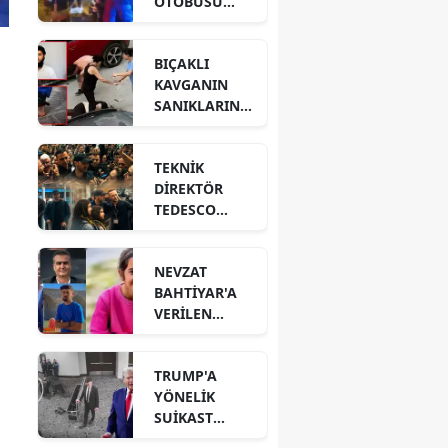
OTOBÜSÜ
DEVRİLDİ! 3
ÖLÜ 30
BIÇAKLI
YARALI VAR!
KAVGANIN
SANIKLARININ
CEZALARI
BELLİ OLDU!
TEKNİK
DİREKTÖR
TEDESCO
TEZAHÜRAT
VE ÇİÇEKLERLE
NEVZAT
UĞURLANDI!
BAHTİYAR'A
VERİLEN
CEZANIN
GEREKÇESİ
TRUMP'A
AÇIKLANDI!
YÖNELİK
SUİKAST
GİRİŞİMİNİN