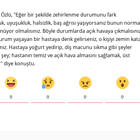
n Özlü, "Eğer bir şekilde zehirlenme durumunu fark
k, uyuşukluk, halsizlik, baş ağrısı yaşıyorsanız bunun norma
ünüyor olmalısınız. Böyle durumlarda açık havaya çıkmalısınız
urum yaşayan bir hastaya denk gelirseniz, o kişiyi zemin kat
nız. Hastaya yoğurt yedirip, diş macunu sıkma gibi şeyler
şey; hastanın temiz ve açık hava almasını sağlamak, üst
r" diye konuştu.
0
0
0
0