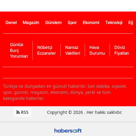
Genel
Magazin
Gündem
Spor
Ekonomi
Teknoloji
Eğl
Günlük
Nöbetçi
Namaz
Hava
Döviz
Burç
Eczaneler
Vakitleri
Durumu
Fiyatları
Yorumları
Türkiye ve dünyadan en güncel haberler. Son dakika, siyaset,
spor, güncel, magazin, ekonomi, dünya, yerel ve tüm
kategoride haberler.
RSS
Copyright © 2026 . Her hakkı saklıdır.