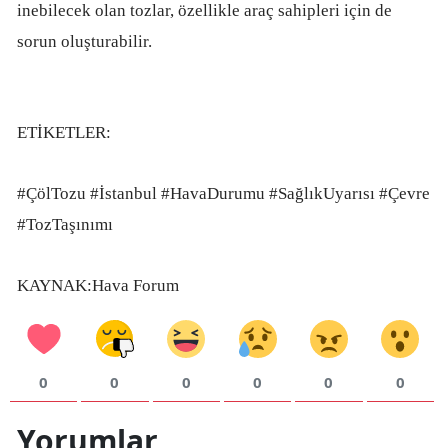
inebilecek olan tozlar, özellikle araç sahipleri için de
sorun oluşturabilir.
ETİKETLER:
#ÇölTozu #İstanbul #HavaDurumu #SağlıkUyarısı #Çevre
#TozTaşınımı
KAYNAK:Hava Forum
0
0
0
0
0
0
Yorumlar