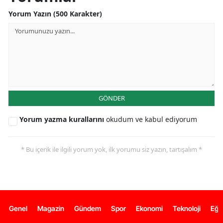
Yorum Yazın (500 Karakter)
GÖNDER
Yorum yazma kurallarını
okudum ve kabul ediyorum
* Bu içerik ile ilgili yorum yok, ilk yorumu siz yazın, tartışalım *
Genel
Magazin
Gündem
Spor
Ekonomi
Teknoloji
Eğl