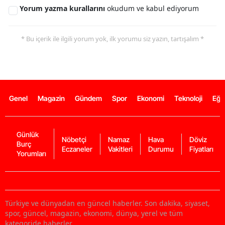
Yorum yazma kurallarını
okudum ve kabul ediyorum
* Bu içerik ile ilgili yorum yok, ilk yorumu siz yazın, tartışalım *
Genel
Magazin
Gündem
Spor
Ekonomi
Teknoloji
Eğl
Günlük
Nöbetçi
Namaz
Hava
Döviz
Burç
Eczaneler
Vakitleri
Durumu
Fiyatları
Yorumları
Türkiye ve dünyadan en güncel haberler. Son dakika, siyaset,
spor, güncel, magazin, ekonomi, dünya, yerel ve tüm
kategoride haberler.