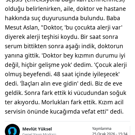
olduğu belirlenirken, aile, doktor ve hastane
hakkında suç duyurusunda bulundu. Baba
Mesut Aslan, "Doktor, 'bu çocukta alerji var'
diyerek alerji teşhisi koydu. Bir saat sonra
serum bittikten sonra aşağı indik, doktorun
yanına gittik. 'Doktor bey kızımın durumu iyi
değil, hiçbir gelişme yok' dedim. 'Çocuk alerji
olmuş beyefendi. 48 saat içinde iyileşecek'
dedi. 'İlaçları alın eve gidin' dedi. Biz de eve
geldik. Sonra fark ettik ki vücudundan soğuk
ter akıyordu. Morlukları fark ettik. Kızım acil
servisin önünde kucağımda vefat etti" dedi.
Mevlüt Yüksel
Yayınlanma
25 Ocak 2026 - 15:34
Genel Yayın Müdürü