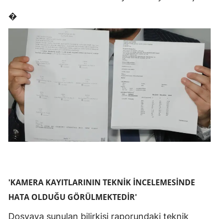
�
'KAMERA KAYITLARININ TEKNİK İNCELEMESİNDE
HATA OLDUĞU GÖRÜLMEKTEDİR'
Dosyaya sunulan bilirkişi raporundaki teknik