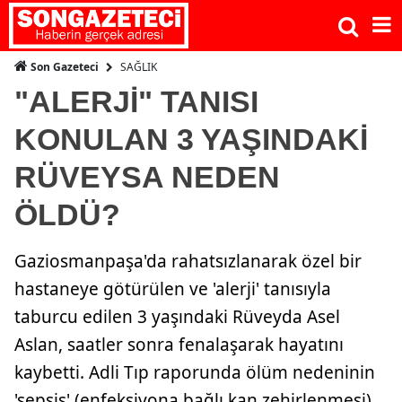
SAĞLIK
Son Gazeteci
"ALERJİ" TANISI
KONULAN 3 YAŞINDAKİ
RÜVEYSA NEDEN
ÖLDÜ?
Gaziosmanpaşa'da rahatsızlanarak özel bir
hastaneye götürülen ve 'alerji' tanısıyla
taburcu edilen 3 yaşındaki Rüveyda Asel
Aslan, saatler sonra fenalaşarak hayatını
kaybetti. Adli Tıp raporunda ölüm nedeninin
'sepsis' (enfeksiyona bağlı kan zehirlenmesi)