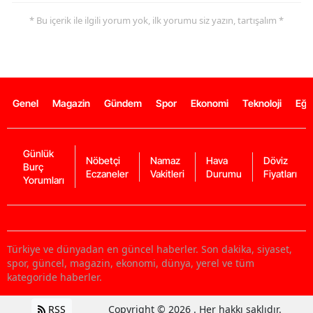
* Bu içerik ile ilgili yorum yok, ilk yorumu siz yazın, tartışalım *
Genel
Magazin
Gündem
Spor
Ekonomi
Teknoloji
Eğl
Günlük
Nöbetçi
Namaz
Hava
Döviz
Burç
Eczaneler
Vakitleri
Durumu
Fiyatları
Yorumları
Türkiye ve dünyadan en güncel haberler. Son dakika, siyaset,
spor, güncel, magazin, ekonomi, dünya, yerel ve tüm
kategoride haberler.
RSS
Copyright © 2026 . Her hakkı saklıdır.