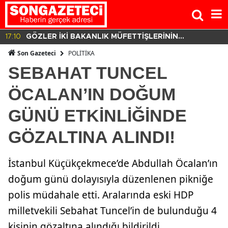
17:10
GÖZLER İKİ BAKANLIK MÜFETTİŞLERİNİN
HAZIRLADIĞI RAPORDA!
POLİTİKA
Son Gazeteci
SEBAHAT TUNCEL
ÖCALAN’IN DOĞUM
GÜNÜ ETKİNLİĞİNDE
GÖZALTINA ALINDI!
İstanbul Küçükçekmece’de Abdullah Öcalan’ın
doğum günü dolayısıyla düzenlenen pikniğe
polis müdahale etti. Aralarında eski HDP
milletvekili Sebahat Tuncel’in de bulunduğu 4
kişinin gözaltına alındığı bildirildi.