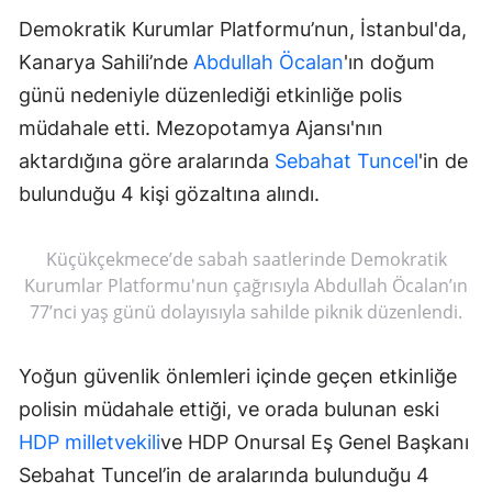
Demokratik Kurumlar Platformu’nun, İstanbul'da,
Kanarya Sahili’nde
Abdullah Öcalan
'ın doğum
günü nedeniyle düzenlediği etkinliğe polis
müdahale etti. Mezopotamya Ajansı'nın
aktardığına göre aralarında
Sebahat Tuncel
'in de
bulunduğu 4 kişi gözaltına alındı.
Küçükçekmece’de sabah saatlerinde Demokratik
Kurumlar Platformu'nun çağrısıyla Abdullah Öcalan’ın
77’nci yaş günü dolayısıyla sahilde piknik düzenlendi.
Yoğun güvenlik önlemleri içinde geçen etkinliğe
polisin müdahale ettiği, ve orada bulunan eski
HDP
milletvekili
ve HDP Onursal Eş Genel Başkanı
Sebahat Tuncel’in de aralarında bulunduğu 4