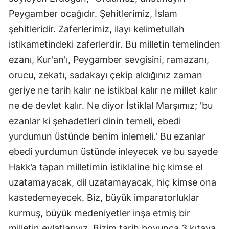
Peygamber ocağıdır. Şehitlerimiz, İslam
şehitleridir. Zaferlerimiz, ilayı kelimetullah
istikametindeki zaferlerdir. Bu milletin temelinden
ezanı, Kur'an'ı, Peygamber sevgisini, ramazanı,
orucu, zekatı, sadakayı çekip aldığınız zaman
geriye ne tarih kalır ne istikbal kalır ne millet kalır
ne de devlet kalır. Ne diyor İstiklal Marşımız; 'bu
ezanlar ki şehadetleri dinin temeli, ebedi
yurdumun üstünde benim inlemeli.' Bu ezanlar
ebedi yurdumun üstünde inleyecek ve bu sayede
Hakk’a tapan milletimin istiklaline hiç kimse el
uzatamayacak, dil uzatamayacak, hiç kimse ona
kastedemeyecek. Biz, büyük imparatorluklar
kurmuş, büyük medeniyetler inşa etmiş bir
milletin evlatlarıyız. Bizim tarih boyunca 3 kıtaya