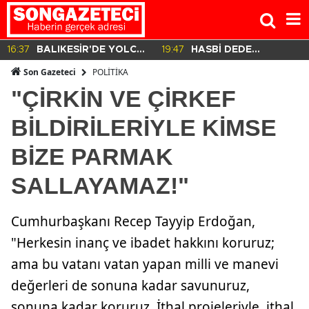
CU
19:47
HASBİ DEDE
18:09
CEM YILMAZ 100 Y
İ!
DAVASINDA ÇARPICI
ÖNCEKİ BENZER
POLİTİKA
Son Gazeteci
DETAYLAR İLE
GÖRÜNTÜSÜ İÇİN 
"ÇİRKİN VE ÇİRKEF
DİJİTAL İZLER!
DEDİ?
BİLDİRİLERİYLE KİMSE
BİZE PARMAK
SALLAYAMAZ!"
Cumhurbaşkanı Recep Tayyip Erdoğan,
"Herkesin inanç ve ibadet hakkını koruruz;
ama bu vatanı vatan yapan milli ve manevi
değerleri de sonuna kadar savunuruz,
sonuna kadar koruruz. İthal projeleriyle, ithal