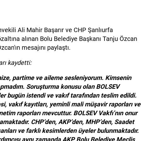
kili Ali Mahir Başarır ve CHP Şanlıurfa
özaltına alınan Bolu Belediye Başkanı Tanju Özcan
zcan'ın mesajını paylaştı.
rı kaydetti:
mize, partime ve aileme sesleniyorum. Kimsenin
 yapmadım. Soruşturma konusu olan BOLSEV
iler bugün istendi ve vakıf tarafından teslim edildi.
si, vakıf kayıtları, yeminli mali müşavir raporları ve
netim raporları mevcuttur. BOLSEV Vakfı’nın onur
şmamaktadır. CHP’den, AKP’den, MHP’den, Saadet
nsanları ve farklı kesimlerden üyeler bulunmaktadır.
rdımcısı aynı zamanda AKP Bolu Belediye Meclis