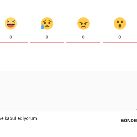
0
0
0
0
e kabul ediyorum
GÖNDE