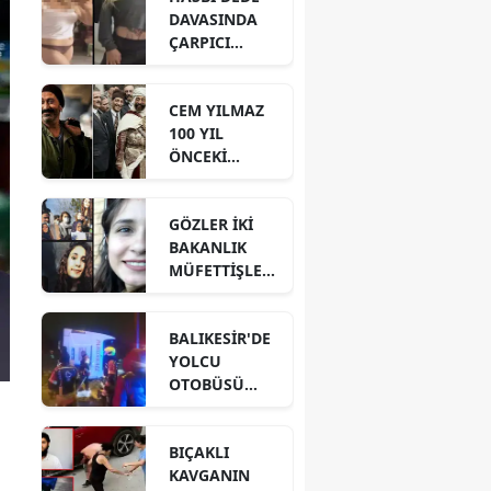
DAVASINDA
ÇARPICI
DETAYLAR İLE
DİJİTAL İZLER!
CEM YILMAZ
100 YIL
ÖNCEKİ
BENZER
GÖRÜNTÜSÜ
GÖZLER İKİ
İÇİN NE DEDİ?
BAKANLIK
MÜFETTİŞLERİ
NİN
HAZIRLADIĞI
BALIKESİR'DE
RAPORDA!
YOLCU
OTOBÜSÜ
DEVRİLDİ! 3
ÖLÜ 30
BIÇAKLI
YARALI VAR!
KAVGANIN