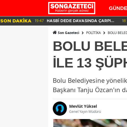
GÜND
SON DAKİKA
19:47
HASBİ DEDE DAVASINDA ÇARPICI
18
DETAYLAR İLE DİJİTAL İZLER!
POLİTİKA
BOLU BELED
Son Gazeteci
BOLU BELE
İLE 13 ŞÜP
Bolu Belediyesine yönelik
Başkanı Tanju Özcan'ın d
Mevlüt Yüksel
Genel Yayın Müdürü