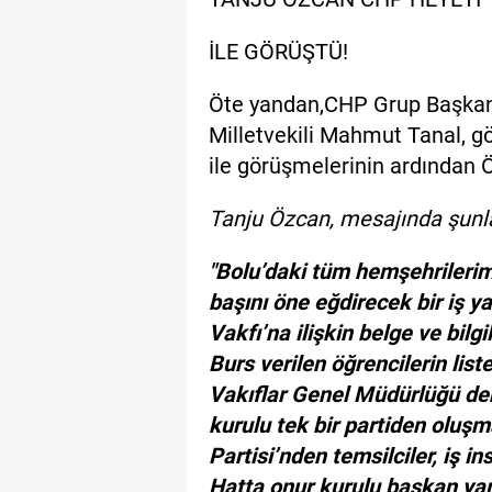
İLE GÖRÜŞTÜ!
Öte yandan,CHP Grup Başkanve
Milletvekili Mahmut Tanal, g
ile görüşmelerinin ardından Ö
Tanju Özcan, mesajında şunla
"Bolu’daki tüm hemşehrileri
başını öne eğdirecek bir iş
Vakfı’na ilişkin belge ve bilg
Burs verilen öğrencilerin liste
Vakıflar Genel Müdürlüğü de
kurulu tek bir partiden olu
Partisi’nden temsilciler, iş i
Hatta onur kurulu başkan ya