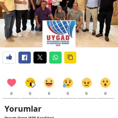
0
0
0
0
0
0
Yorumlar
Yorum Yazın (500 Karakter)