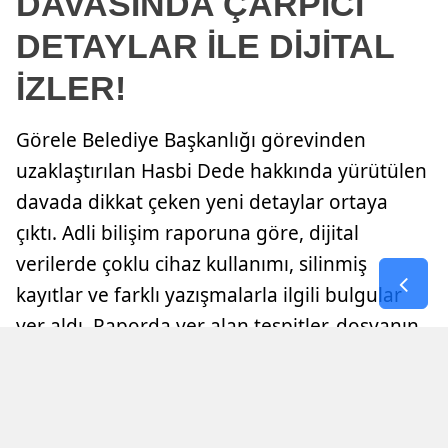
DAVASINDA ÇARPICI
DETAYLAR İLE DİJİTAL
İZLER!
Görele Belediye Başkanlığı görevinden
uzaklaştırılan Hasbi Dede hakkında yürütülen
davada dikkat çeken yeni detaylar ortaya
çıktı. Adli bilişim raporuna göre, dijital
verilerde çoklu cihaz kullanımı, silinmiş
kayıtlar ve farklı yazışmalarla ilgili bulgular
yer aldı. Raporda yer alan tespitler, dosyanın
seyrine etki edebilecek nitelikte
değerlendirilirken, mahkeme sürecinde sanık
hakkında hapis cezası kararı verildi