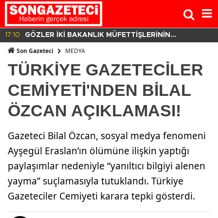
17:10
GÖZLER İKİ BAKANLIK MÜFETTİŞLERİNİN
HAZIRLADIĞI RAPORDA!
MEDYA
Son Gazeteci
TÜRKİYE GAZETECİLER
CEMİYETİ'NDEN BİLAL
ÖZCAN AÇIKLAMASI!
Gazeteci Bilal Özcan, sosyal medya fenomeni
Ayşegül Eraslan’ın ölümüne ilişkin yaptığı
paylaşımlar nedeniyle “yanıltıcı bilgiyi alenen
yayma” suçlamasıyla tutuklandı. Türkiye
Gazeteciler Cemiyeti karara tepki gösterdi.