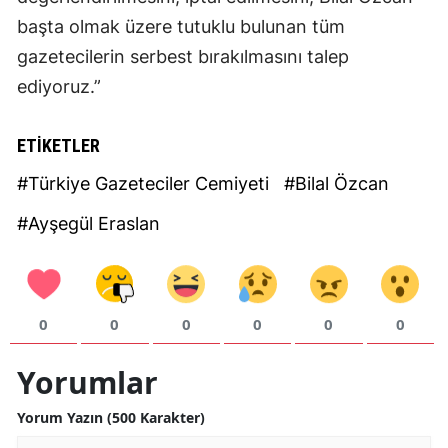
başta olmak üzere tutuklu bulunan tüm
gazetecilerin serbest bırakılmasını talep
ediyoruz.”
ETİKETLER
#Türkiye Gazeteciler Cemiyeti
#Bilal Özcan
#Ayşegül Eraslan
0
0
0
0
0
0
Yorumlar
Yorum Yazın (500 Karakter)