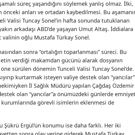
amalı süreç yaşandığını söylemek yanlış olmaz. İlki,
önceki anları ve ortadan kaybedilmesi. Bu aşamanı
li Valisi Tuncay Sonel’in hafta sonunda tutuklanan
yakın arkadaşı ABD’de yaşayan Umut Altaş. İddialara
t valinin oğlu Mustafa Türkay Sonel.
asından sonra “ortalığın toparlanması” süreci. Bu
vletin verdiği makamdan gücünü alarak dosyanın
öne sürülen dönemin Tunceli Valisi Tuncay Sonel’de.
ıyırıp kurtarmak isteyen valiye destek olan “yancılar”
hekimiyken İl Sağlık Müdürü yapılan Çağdaş Özdemir
destek olan “yancılar”a önümüzdeki günlerde emniye
 kurumlarında görevli isimlerin eklenmesi de
 Şükrü Ergül’ün konumu ise daha farklı. Her iki
ayetten sonra olay yerine giderek Mustafa Türkay