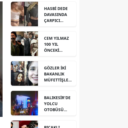
HASBİ DEDE
DAVASINDA
ÇARPICI
DETAYLAR İLE
DİJİTAL İZLER!
CEM YILMAZ
100 YIL
ÖNCEKİ
BENZER
GÖRÜNTÜSÜ
GÖZLER İKİ
İÇİN NE DEDİ?
BAKANLIK
MÜFETTİŞLERİ
NİN
HAZIRLADIĞI
BALIKESİR'DE
RAPORDA!
YOLCU
OTOBÜSÜ
DEVRİLDİ! 3
ÖLÜ 30
BIÇAKLI
YARALI VAR!