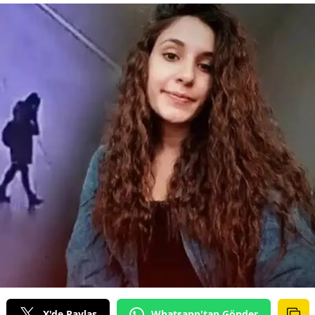
X'de Paylaş
Whatsapp'tan Gönder