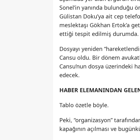
Sonel’in yanında bulunduğu öne
Gülistan Doku’ya ait cep telef
meslektaşı Gökhan Ertok’a geti
ettiği tespit edilmiş durumda.
Dosyayı yeniden “hareketlendir
Cansu oldu. Bir dönem avukatl
Cansu’nun dosya üzerindeki ha
edecek.
HABER ELEMANINDAN GELEN 
Tablo özetle böyle.
Peki, “organizasyon” tarafınd
kapağının açılması ve bugünkü