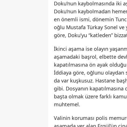
Doku’nun kaybolmasında iki aş
Doku’nun kaybolmadan hemen 
en önemli ismi, dönemin Tunce
oğlu Mustafa Türkay Sonel ve 
göre, Doku’yu “katleden” bizza
İkinci aşama ise olayın yaşanm
aşamadaki başrol, elbette de
kapatılmasına ön ayak olduğu 
İddiaya göre, oğlunu olaydan s
da var kuşkusuz. Hastane baş
gibi. Dosyanın kapatılmasına 
başta olmak üzere farklı kamu
muhtemel.
Valinin koruması polis memuru
aşamada yer alan Ergül’ün cin