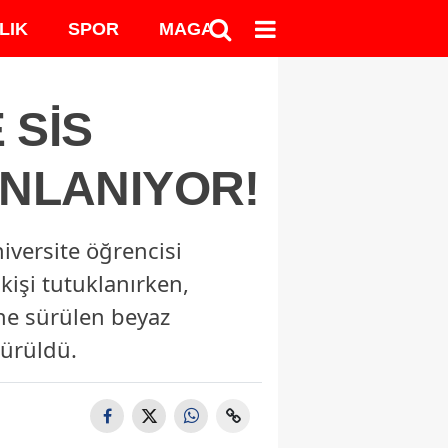
LIK
SPOR
MAGAZİN
MEDYA
 SİS
INLANIYOR!
versite öğrencisi
işi tutuklanırken,
öne sürülen beyaz
sürüldü.