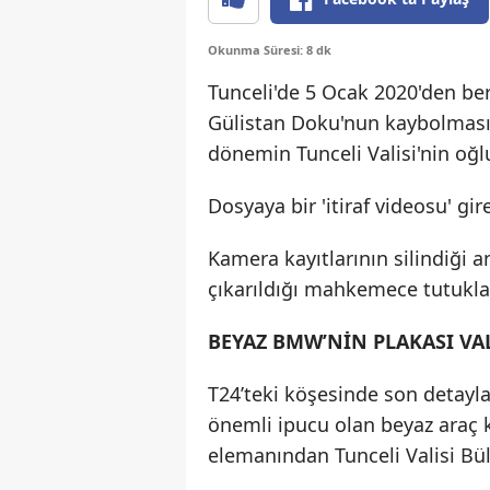
Okunma Süresi: 8 dk
Tunceli'de 5 Ocak 2020'den be
Gülistan Doku'nun kaybolması
dönemin Tunceli Valisi'nin oğl
Dosyaya bir 'itiraf videosu' gir
Kamera kayıtlarının silindiği
çıkarıldığı mahkemece tutuklan
BEYAZ BMW’NİN PLAKASI VAL
T24’teki köşesinde son detayla
önemli ipucu olan beyaz araç k
elemanından Tunceli Valisi Bül