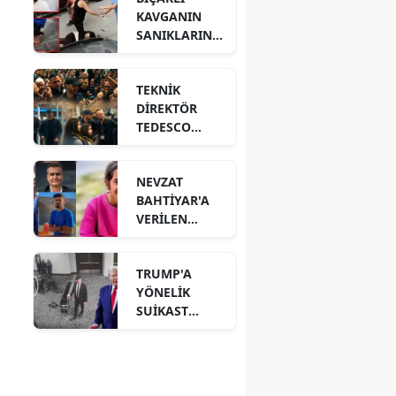
KAVGANIN
SANIKLARININ
CEZALARI
BELLİ OLDU!
TEKNİK
DİREKTÖR
TEDESCO
TEZAHÜRAT
VE ÇİÇEKLERLE
NEVZAT
UĞURLANDI!
BAHTİYAR'A
VERİLEN
CEZANIN
GEREKÇESİ
TRUMP'A
AÇIKLANDI!
YÖNELİK
SUİKAST
GİRİŞİMİNİN
YENİ
GÖRÜNTÜLERİ
ÇIKTI!