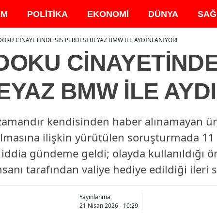
EM
POLİTİKA
EKONOMİ
DÜNYA
SAĞ
DOKU CİNAYETİNDE SİS PERDESİ BEYAZ BMW İLE AYDINLANIYOR!
DOKU CİNAYETİNDE
EYAZ BMW İLE AYD
 zamandır kendisinden haber alınamayan üni
masına ilişkin yürütülen soruşturmada 11 k
 iddia gündeme geldi; olayda kullanıldığı 
nsanı tarafından valiye hediye edildiği ileri 
Yayınlanma
21 Nisan 2026 - 10:29