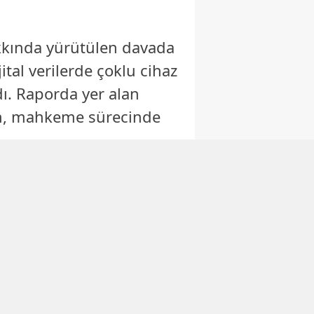
akkında yürütülen davada
ital verilerde çoklu cihaz
ldı. Raporda yer alan
rken, mahkeme sürecinde
CEM YILMAZ
100 YIL
ÖNCEKİ
BENZER
GÖRÜNTÜSÜ
GÖZLER İKİ
İÇİN NE DEDİ?