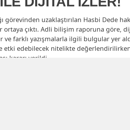
LE DİJİTAL İZLER!
ğı görevinden uzaklaştırılan Hasbi Dede h
 ortaya çıktı. Adli bilişim raporuna göre, dij
r ve farklı yazışmalarla ilgili bulgular yer a
ne etki edebilecek nitelikte değerlendirili
sı kararı verildi
Yayınlanma
Güncellenme
01 Mayıs 2026 - 19:47
03 Mayıs 2026 - 02:00