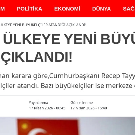
EM
POLİTİKA
EKONOMİ
DÜNYA
SAĞ
 ÜLKEYE YENİ BÜYÜKELÇİLER ATANDIĞI AÇIKLANDI!
İ ÜLKEYE YENİ BÜ
AÇIKLANDI!
nan karara göre,Cumhurbaşkanı Recep Tayyi
çiler atandı. Bazı büyükelçiler ise merkeze 
Yayınlanma
Güncellenme
17 Nisan 2026 - 00:45
17 Nisan 2026 - 16:40