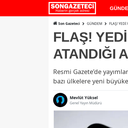
GÜND
GÜNDEM
FLAŞ! YEDİ
Son Gazeteci
FLAŞ! YED
ATANDIĞI 
Resmi Gazete’de yayımla
bazı ülkelere yeni büyükel
Mevlüt Yüksel
Genel Yayın Müdürü