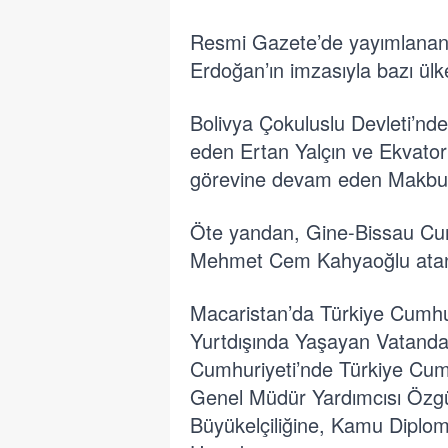
Resmi Gazete’de yayımlanan
Erdoğan’ın imzasıyla bazı ülk
Bolivya Çokuluslu Devleti’nd
eden Ertan Yalçın ve Ekvator
görevine devam eden Makbule
Öte yandan, Gine-Bissau Cumh
Mehmet Cem Kahyaoğlu ata
Macaristan’da Türkiye Cumhur
Yurtdışında Yaşayan Vatanda
Cumhuriyeti’nde Türkiye Cumh
Genel Müdür Yardımcısı Özgü
Büyükelçiliğine, Kamu Diplom