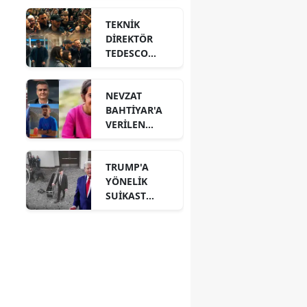
BELLİ OLDU!
TEKNİK
DİREKTÖR
TEDESCO
TEZAHÜRAT
VE ÇİÇEKLERLE
NEVZAT
UĞURLANDI!
BAHTİYAR'A
VERİLEN
CEZANIN
GEREKÇESİ
TRUMP'A
AÇIKLANDI!
YÖNELİK
SUİKAST
GİRİŞİMİNİN
YENİ
GÖRÜNTÜLERİ
ÇIKTI!