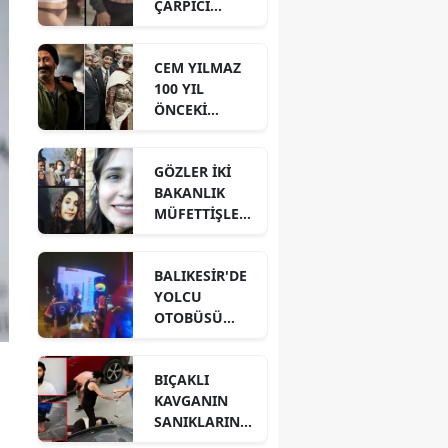
ÇARPICI
DETAYLAR İLE
DİJİTAL İZLER!
CEM YILMAZ
100 YIL
ÖNCEKİ
BENZER
GÖRÜNTÜSÜ
GÖZLER İKİ
İÇİN NE DEDİ?
BAKANLIK
MÜFETTİŞLERİ
NİN
HAZIRLADIĞI
BALIKESİR'DE
RAPORDA!
YOLCU
OTOBÜSÜ
DEVRİLDİ! 3
ÖLÜ 30
BIÇAKLI
YARALI VAR!
KAVGANIN
SANIKLARININ
CEZALARI