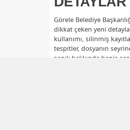
DETAYLAR İ
Görele Belediye Başkanlı
dikkat çeken yeni detaylar
kullanımı, silinmiş kayıtla
tespitler, dosyanın seyri
sanık hakkında hapis ceza
Mevlüt Yüksel
Genel Yayın Müdürü