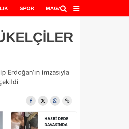
LIK
SPOR
MAGAZİN
MEDYA
YÜKELÇİLER
p Erdoğan’ın imzasıyla
çekildi
HASBİ DEDE
DAVASINDA