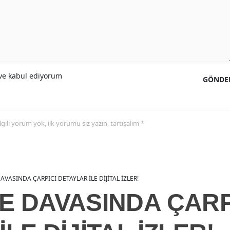
e kabul ediyorum
GÖNDE
 ilgili yorum yok, ilk yorumu siz yazın, tartışalım *
VASINDA ÇARPICI DETAYLAR İLE DİJİTAL İZLER!
E DAVASINDA ÇARP