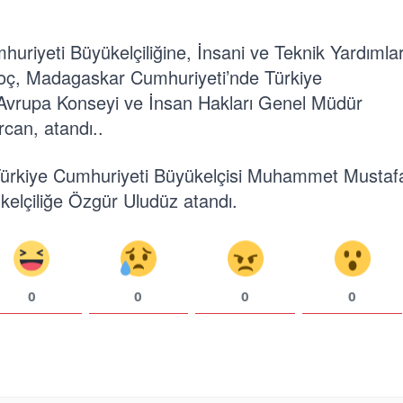
mhuriyeti Büyükelçiliğine, İnsani ve Teknik Yardımla
ç, Madagaskar Cumhuriyeti’nde Türkiye
 Avrupa Konseyi ve İnsan Hakları Genel Müdür
can, atandı..
Türkiye Cumhuriyeti Büyükelçisi Muhammet Mustaf
kelçiliğe Özgür Uludüz atandı.
0
0
0
0