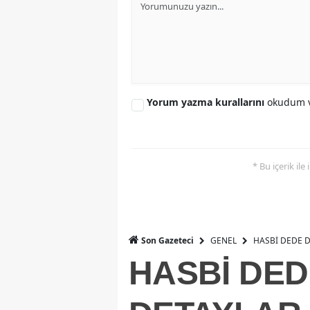
Yorum yazma kurallarını
okudum v
* Bu içerik ile
GENEL
HASBİ DEDE DA
Son Gazeteci
HASBİ DED