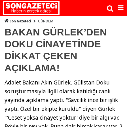
GÜNDEM
Son Gazeteci
BAKAN GÜRLEK’DEN
DOKU CİNAYETİNDE
DİKKAT ÇEKEN
AÇIKLAMA!
Adalet Bakanı Akın Gürlek, Gülistan Doku
soruşturmasıyla ilgili olarak katıldığı canlı
yayında açıklama yaptı. "Savcılık ince bir işlik
yaptı. Özel bir ekipte kuruldu" diyen Gürlek
"'Ceset yoksa cinayet yoktur' diye bir algı var.
Böyle bir şey yok. Buna dair birçok karar var. 2