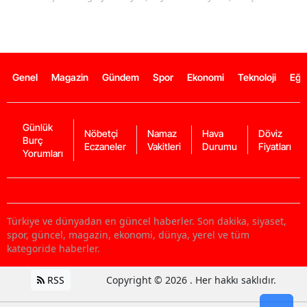
Genel
Magazin
Gündem
Spor
Ekonomi
Teknoloji
Eğl
Günlük
Nöbetçi
Namaz
Hava
Döviz
Burç
Eczaneler
Vakitleri
Durumu
Fiyatları
Yorumları
Türkiye ve dünyadan en güncel haberler. Son dakika, siyaset,
spor, güncel, magazin, ekonomi, dünya, yerel ve tüm
kategoride haberler.
RSS
Copyright © 2026 . Her hakkı saklıdır.