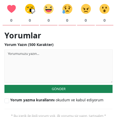
0
0
0
0
0
0
Yorumlar
Yorum Yazın (500 Karakter)
GÖNDER
Yorum yazma kurallarını
okudum ve kabul ediyorum
* Bu içerik ile ilgili yorum yok, ilk yorumu siz yazın, tartışalım *