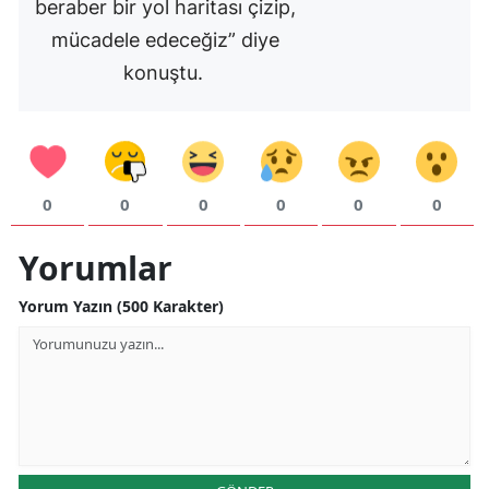
beraber bir yol haritası çizip,
mücadele edeceğiz” diye
konuştu.
0
0
0
0
0
0
Yorumlar
Yorum Yazın (500 Karakter)