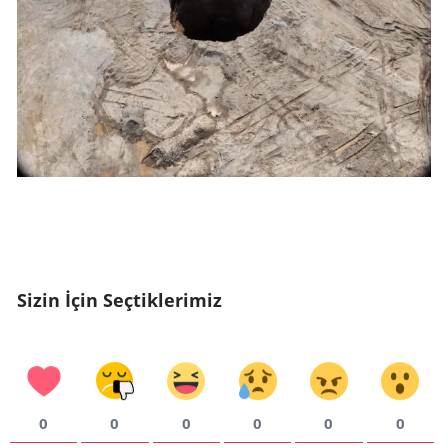
Sizin İçin Seçtiklerimiz
0
0
0
0
0
0