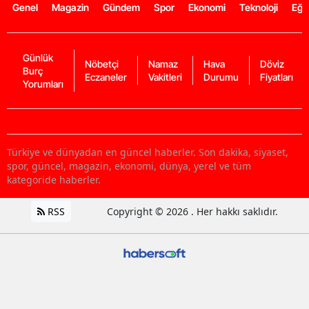
Genel
Magazin
Gündem
Spor
Ekonomi
Teknoloji
Eğl
Günlük
Nöbetçi
Namaz
Hava
Döviz
Burç
Eczaneler
Vakitleri
Durumu
Fiyatları
Yorumları
Türkiye ve dünyadan en güncel haberler. Son dakika, siyaset,
spor, güncel, magazin, ekonomi, dünya, yerel ve tüm
kategoride haberler.
RSS
Copyright © 2026 . Her hakkı saklıdır.