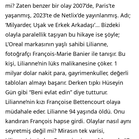
mi? Zaten benzer bir olay 2007’de, Paris’te
yaşanmış, 2023’te de Netlix’de yayınlanmış. Adı;
‘Milyarder, Uşak ve Erkek Arkadaşı’… Bizdeki
olayla paralellik taşıyan bu hikaye ise şöyle;
L’Oreal markasının yaşlı sahibi Lilianne,
fotoğrafçı François-Marie Banier ile tanışır. Bu
kişi, Lilianne’nin lüks malikanesine çöker. 1
milyar dolar nakit para, gayrimenkuller, değerli
tabloları almayı başarır. Derken tıpkı Hüseyin
Gün gibi “Beni evlat edin” diye tutturur.
Lilianne’nin kızı Françoise Bettencourt olaya
müdahale eder. Lilianne 94 yaşında öldü. Onu
kandıran François hapse girdi. Olaylar nasıl aynı
seyretmiş değil mi? Mirasın tek varisi,