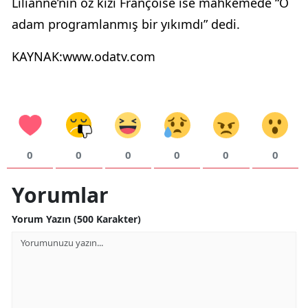
Lilianne’nin öz kızı Françoise ise mahkemede “O
adam programlanmış bir yıkımdı” dedi.
KAYNAK:www.odatv.com
0
0
0
0
0
0
Yorumlar
Yorum Yazın (500 Karakter)