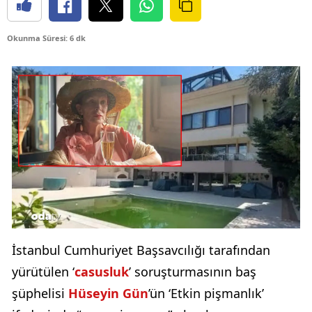
Okunma Süresi: 6 dk
İstanbul Cumhuriyet Başsavcılığı tarafından
yürütülen ‘
casusluk
’ soruşturmasının baş
şüphelisi
Hüseyin Gün
’ün ‘Etkin pişmanlık’