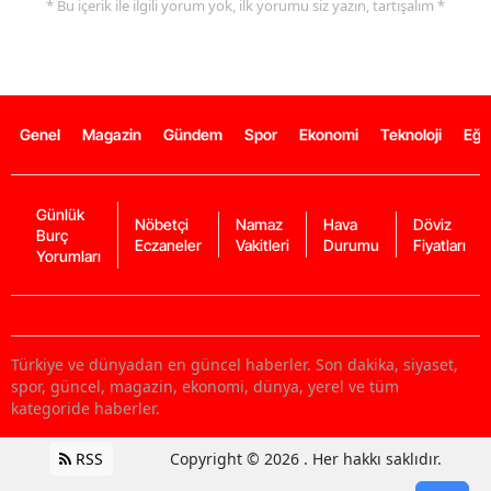
* Bu içerik ile ilgili yorum yok, ilk yorumu siz yazın, tartışalım *
Genel
Magazin
Gündem
Spor
Ekonomi
Teknoloji
Eğl
Günlük
Nöbetçi
Namaz
Hava
Döviz
Burç
Eczaneler
Vakitleri
Durumu
Fiyatları
Yorumları
Türkiye ve dünyadan en güncel haberler. Son dakika, siyaset,
spor, güncel, magazin, ekonomi, dünya, yerel ve tüm
kategoride haberler.
RSS
Copyright © 2026 . Her hakkı saklıdır.