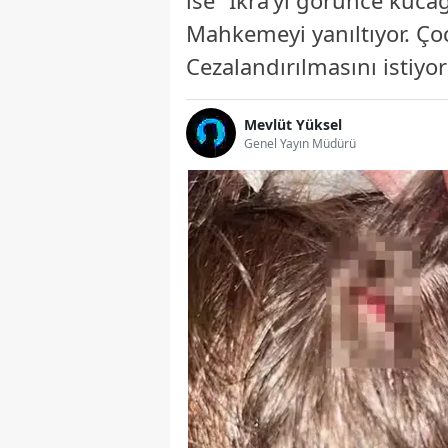
ise “İkra’yı görünce kuca
Mahkemeyi yanıltıyor. Ço
Cezalandırılmasını istiyo
Mevlüt Yüksel
Genel Yayın Müdürü