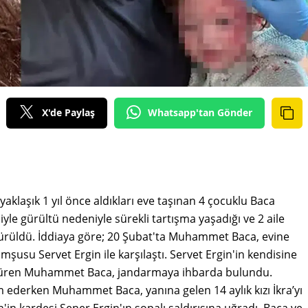
X'de Paylaş
Whatsapp'tan Gönder
yaklaşık 1 yıl önce aldıkları eve taşınan 4 çocuklu Baca
iyle gürültü nedeniyle sürekli tartışma yaşadığı ve 2 aile
rüldü. İddiaya göre; 20 Şubat'ta Muhammet Baca, evine
şusu Servet Ergin ile karşılaştı. Servet Ergin'in kendisine
e süren Muhammet Baca, jandarmaya ihbarda bulundu.
 ederken Muhammet Baca, yanına gelen 14 aylık kızı İkra’yı
n'in kardeşi Şener Ergin'ın sopalı saldırısına uğradı. Baca ve