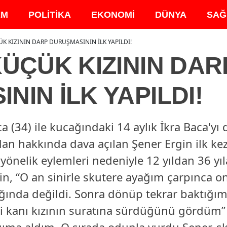
EM
POLİTİKA
EKONOMİ
DÜNYA
SAĞ
ÜK KIZININ DARP DURUŞMASININ İLK YAPILDI!
KÜÇÜK KIZININ DAR
NIN İLK YAPILDI!
34) ile kucağındaki 14 aylık İkra Baca'yı da
n hakkında dava açılan Şener Ergin ilk kez 
yönelik eylemleri nedeniyle 12 yıldan 36 yıl
gin, “O an sinirle skutere ayağım çarpınca 
ında değildi. Sonra dönüp tekrar baktığ
i kanı kızının suratına sürdüğünü gördü