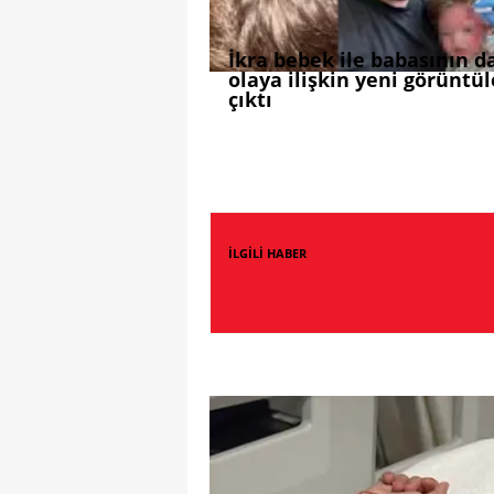
İkra bebek ile babasının d
olaya ilişkin yeni görüntül
çıktı
İLGİLİ HABER