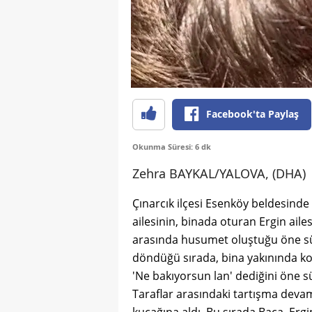
Facebook'ta Paylaş
Okunma Süresi: 6 dk
Zehra BAYKAL/YALOVA, (DHA)
Çınarcık ilçesi Esenköy beldesinde 
ailesinin, binada oturan Ergin ailes
arasında husumet oluştuğu öne sü
döndüğü sırada, bina yakınında kom
'Ne bakıyorsun lan' dediğini ön
Taraflar arasındaki tartışma devam
kucağına aldı. Bu sırada Baca, Ergi