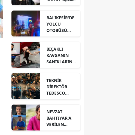
NİN
HAZIRLADIĞI
BALIKESİR'DE
RAPORDA!
YOLCU
OTOBÜSÜ
DEVRİLDİ! 3
ÖLÜ 30
BIÇAKLI
YARALI VAR!
KAVGANIN
SANIKLARININ
CEZALARI
BELLİ OLDU!
TEKNİK
DİREKTÖR
TEDESCO
TEZAHÜRAT
VE ÇİÇEKLERLE
NEVZAT
UĞURLANDI!
BAHTİYAR'A
VERİLEN
CEZANIN