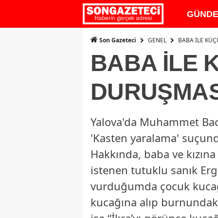
GÜND
GENEL
BABA İLE KÜÇ
Son Gazeteci
BABA İLE 
DURUŞMASI
Yalova'da Muhammet Baca (
'Kasten yaralama' suçunda
Hakkında, baba ve kızına 
istenen tutuklu sanık Er
vurduğumda çocuk kucağ
kucağına alıp burnundak