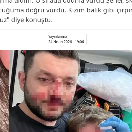
ğıma aldım. O sırada odunla vurdu Şener, sku
cuğuma doğru vurdu. Kızım balık gibi çırpı
ruz" diye konuştu.
Yayınlanma
24 Nisan 2026 - 19:06