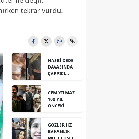
ter ile değil.
nırken tekrar vurdu.
HASBİ DEDE
DAVASINDA
ÇARPICI
DETAYLAR İLE
DİJİTAL İZLER!
CEM YILMAZ
100 YIL
ÖNCEKİ
BENZER
GÖRÜNTÜSÜ
GÖZLER İKİ
İÇİN NE DEDİ?
BAKANLIK
MÜFETTİŞLERİ