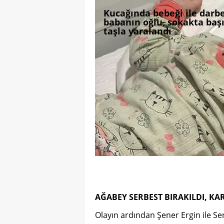
Kucağında bebeği ile darb
babanın oğlu, sokakta başı
taşla yaralandı
AĞABEY SERBEST BIRAKILDI, KA
Olayın ardından Şener Ergin ile Ser