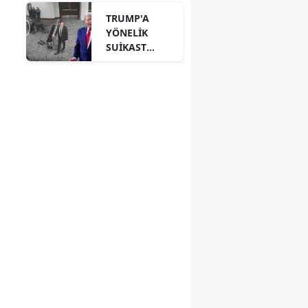
GEREKÇESİ
TRUMP'A
AÇIKLANDI!
YÖNELİK
SUİKAST
GİRİŞİMİNİN
YENİ
GÖRÜNTÜLERİ
ÇIKTI!