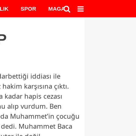
LIK
SPOR
MAGAZİN
MEDYA
P
rbettiği iddiası ile
hakim karşısına çıktı.
a kadar hapis cezası
onu alıp vurdum. Ben
ımda Muhammet’in çocuğu
m” dedi. Muhammet Baca