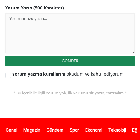
Yorum Yazın (500 Karakter)
GÖNDER
Yorum yazma kurallarını
okudum ve kabul ediyorum
* Bu içerik ile ilgili yorum yok, ilk yorumu siz yazın, tartışalım *
Genel
Magazin
Gündem
Spor
Ekonomi
Teknoloji
Eğl