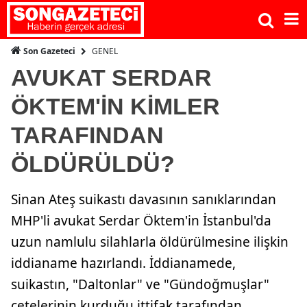
GENEL
Son Gazeteci
AVUKAT SERDAR
ÖKTEM'İN KİMLER
TARAFINDAN
ÖLDÜRÜLDÜ?
Sinan Ateş suikastı davasının sanıklarından
MHP'li avukat Serdar Öktem'in İstanbul'da
uzun namlulu silahlarla öldürülmesine ilişkin
iddianame hazırlandı. İddianamede,
suikastın, "Daltonlar" ve "Gündoğmuşlar"
çetelerinin kurduğu ittifak tarafından