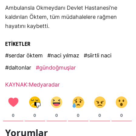
Ambulansla Okmeydanı Devlet Hastanesi’ne
kaldırılan Öktem, tüm müdahalelere rağmen
hayatını kaybetti.
ETİKETLER
#serdar öktem
#naci yılmaz
#siirtli naci
#daltonlar
#gündoğmuşlar
KAYNAK:Medyaradar
0
0
0
0
0
0
Yorumlar