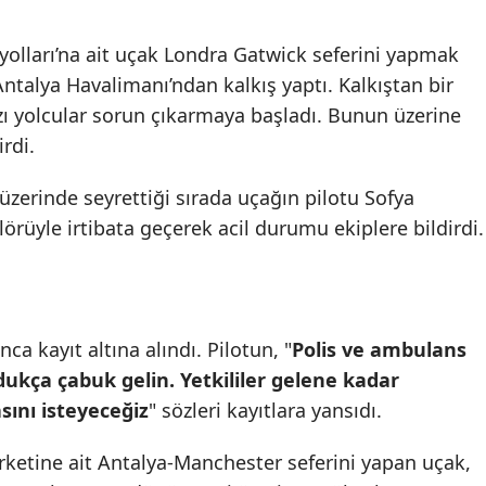
ayolları’na ait uçak Londra Gatwick seferini yapmak
talya Havalimanı’ndan kalkış yaptı. Kalkıştan bir
ı yolcular sorun çıkarmaya başladı. Bunun üzerine
rdi.
zerinde seyrettiği sırada uçağın pilotu Sofya
örüyle irtibata geçerek acil durumu ekiplere bildirdi.
ca kayıt altına alındı. Pilotun, "
Polis ve ambulans
kça çabuk gelin. Yetkililer gelene kadar
ını isteyeceğiz
" sözleri kayıtlara yansıdı.
rketine ait Antalya-Manchester seferini yapan uçak,