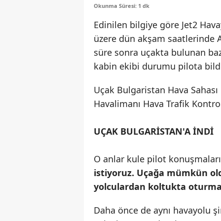
Okunma Süresi: 1 dk
Edinilen bilgiye göre Jet2 Hav
üzere dün akşam saatlerinde An
süre sonra uçakta bulunan baz
kabin ekibi durumu pilota bildi
Uçak Bulgaristan Hava Sahası ü
Havalimanı Hava Trafik Kontrol
UÇAK BULGARİSTAN'A İNDİ
O anlar kule pilot konuşmaların
istiyoruz. Uçağa mümkün oldu
yolculardan koltukta oturmas
Daha önce de aynı havayolu şi