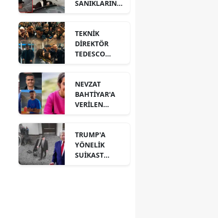
SANIKLARININ
CEZALARI
BELLİ OLDU!
TEKNİK
DİREKTÖR
TEDESCO
TEZAHÜRAT
VE ÇİÇEKLERLE
NEVZAT
UĞURLANDI!
BAHTİYAR'A
VERİLEN
CEZANIN
GEREKÇESİ
TRUMP'A
AÇIKLANDI!
YÖNELİK
SUİKAST
GİRİŞİMİNİN
YENİ
GÖRÜNTÜLERİ
ÇIKTI!