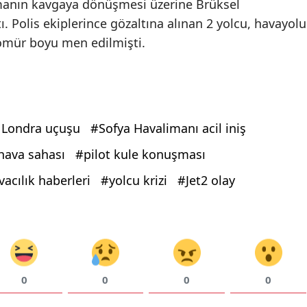
şmanın kavgaya dönüşmesi üzerine Brüksel
ı. Polis ekiplerince gözaltına alınan 2 yolcu, havayolu
 ömür boyu men edilmişti.
 Londra uçuşu
#Sofya Havalimanı acil iniş
hava sahası
#pilot kule konuşması
acılık haberleri
#yolcu krizi
#Jet2 olay
0
0
0
0