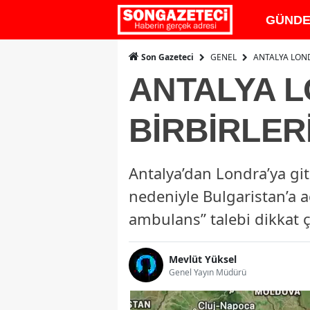
GÜND
GENEL
ANTALYA LOND
Son Gazeteci
ANTALYA 
BİRBİRLERİ
Antalya’dan Londra’ya gi
nedeniyle Bulgaristan’a ac
ambulans” talebi dikkat ç
Mevlüt Yüksel
Genel Yayın Müdürü