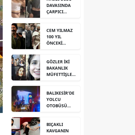
DAVASINDA
ÇARPICI
DETAYLAR İLE
DİJİTAL İZLER!
CEM YILMAZ
100 YIL
ÖNCEKİ
BENZER
GÖRÜNTÜSÜ
GÖZLER İKİ
İÇİN NE DEDİ?
BAKANLIK
MÜFETTİŞLERİ
NİN
HAZIRLADIĞI
BALIKESİR'DE
RAPORDA!
YOLCU
OTOBÜSÜ
DEVRİLDİ! 3
ÖLÜ 30
BIÇAKLI
YARALI VAR!
KAVGANIN