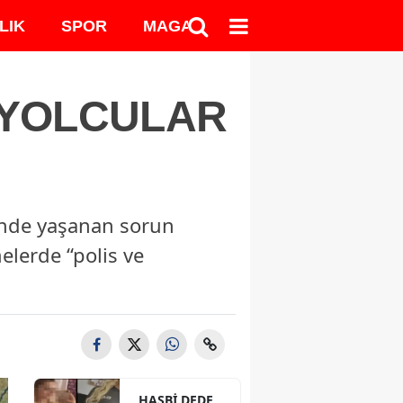
LIK
SPOR
MAGAZİN
MEDYA
 YOLCULAR
çinde yaşanan sorun
elerde “polis ve
HASBİ DEDE