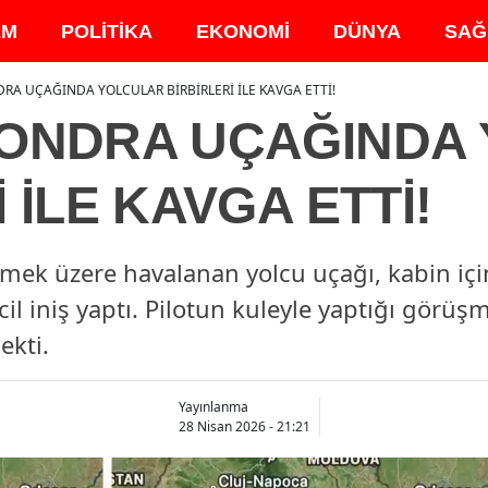
EM
POLİTİKA
EKONOMİ
DÜNYA
SAĞ
RA UÇAĞINDA YOLCULAR BİRBİRLERİ İLE KAVGA ETTİ!
LONDRA UÇAĞINDA
 İLE KAVGA ETTİ!
tmek üzere havalanan yolcu uçağı, kabin i
il iniş yaptı. Pilotun kuleyle yaptığı görüşm
ekti.
Yayınlanma
28 Nisan 2026 - 21:21