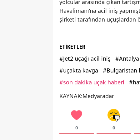
yolcular arasında çıkan tartı
Havalimanı’na acil iniş yapmışt
şirketi tarafından uçuşlardan
ETİKETLER
#Jet2 uçağı acil iniş
#Antalya
#uçakta kavga
#Bulgaristan 
#son dakika uçak haberi
#hav
KAYNAK:Medyaradar
0
0