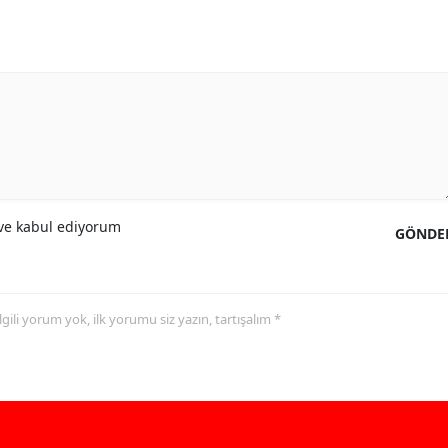
e kabul ediyorum
GÖNDE
 ilgili yorum yok, ilk yorumu siz yazın, tartışalım *